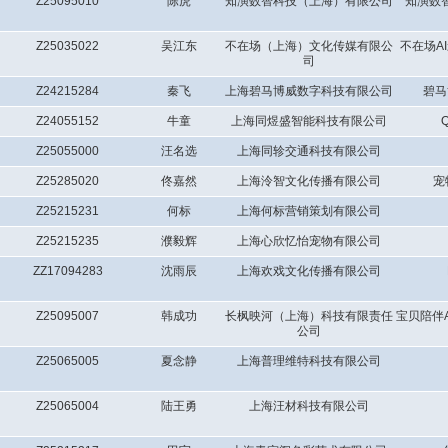
Z25095010
陈虎
知演数智科技（上海）有限公司
知演数
Z25035022
吴江东
不在场（上海）文化传媒有限公
不在场A
司
Z24215284
秦飞
上海碧马博威数字科技有限公司
碧马
Z24055152
牛童
上海同煜盛智能科技有限公司
Z25055000
汪名选
上海同轸交通科技有限公司
Z25285020
佟嘉然
上海泠智文化传播有限公司
宠
Z25215231
何标
上海何标营销策划有限公司
Z25215235
濮毅辉
上海心欣忆怡宠物有限公司
ZZ17094283
沈雨辰
上海欢戏文化传播有限公司
Z25095007
韩成功
长枫映河（上海）科技有限责任
宝贝陪伴A
公司
Z25065005
夏念静
上海普理维特科技有限公司
Z25065004
陆王勇
上海汪材科技有限公司