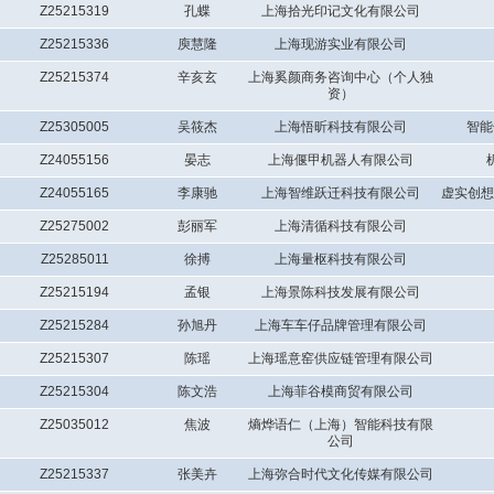
Z25215319
孔蝶
上海拾光印记文化有限公司
Z25215336
庾慧隆
上海现游实业有限公司
Z25215374
辛亥玄
上海奚颜商务咨询中心（个人独
资）
Z25305005
吴筱杰
上海悟昕科技有限公司
智能
Z24055156
晏志
上海偃甲机器人有限公司
Z24055165
李康驰
上海智维跃迁科技有限公司
虚实创想
Z25275002
彭丽军
上海清循科技有限公司
Z25285011
徐搏
上海量枢科技有限公司
Z25215194
孟银
上海景陈科技发展有限公司
Z25215284
孙旭丹
上海车车仔品牌管理有限公司
Z25215307
陈瑶
上海瑶意窑供应链管理有限公司
Z25215304
陈文浩
上海菲谷模商贸有限公司
Z25035012
焦波
熵烨语仁（上海）智能科技有限
公司
Z25215337
张美卉
上海弥合时代文化传媒有限公司