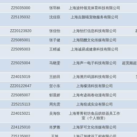
Z25035000
张羽林
上海波特领克体育科技有限公司
Z25135032
沈佳琼
上海吉颜喵宠物服务有限公司
ZZ20123920
张佳怡
上海怡打信息科技有限公司
Z25085001
张子健
上海陪醺文化传媒有限公司
Z25095003
王精诚
上海诚易成健康科技有限公司
Z25025004
马晓雯
上海声一电子科技有限公司
超宽频超
Z24015019
王皓田
上海溯月码源科技有限公司
ZZ20122647
贺小东
上海檬清科技有限公司
Z25085007
郁晨娇
上海奇迹画卷动漫有限公司
Z25215113
周先雲
上海煊成实业有限公司
Z24015021
吴海惊
上海菁菁初坊食品烘焙器具工作
室（个人独资）
Z24125010
肖梦雅
上海芽可文化传媒有限公司
Z25135002
王旭
上海辽旭建设工程有限公司