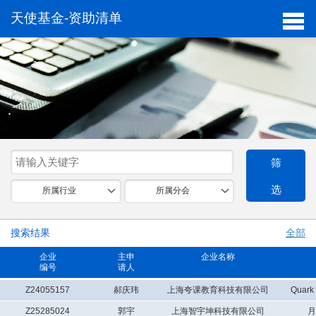
天使基金-资助清单
筛
选
所属行业
所属分会
搜索结果
全部
企业
主申
企业名称
编号
请人
Z24055157
郝庆玮
上海夸课教育科技有限公司
Quar
Z25285024
郭宇
上海智宇坤科技有限公司
月