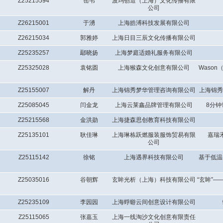
Z25215594
岳韦
波玛创造（上海）文化传播有限
公司
Z26215001
于湧
上海皓溥科技发展有限公司
Z26215034
郭雅婷
上海日目三辰文化传播有限公司
Z25235257
鄢晓扬
上海梦庭适婚礼服务有限公司
Z25325028
袁铭圆
上海猴森文化创意有限公司
Waso
Z25155007
解丹
上海锦秀梦华管理咨询有限公司
上海锦秀
Z25085045
闫金龙
上海云莱鑫品牌管理有限公司
8分
Z25215568
金洪勋
上海捷森思创教育科技有限公司
Z25135101
耿佳琳
上海琳栋跃燃服装服饰贸易有限
嘉瑞
公司
Z25115142
徐铭
上海遇界科技有限公司
基于低温
Z25035016
谷朝辉
玄眸光析（上海）科技有限公司
“玄眸”
Z25235109
李园园
上海蜉蝣云间创意设计有限公司
Z25115065
张嘉玉
上海一线淘沙文化创意有限责任