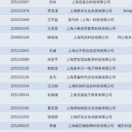
Z25125007
刘冰
上海迅嘉尔科技有限公司
Z24215379
李美潼
上海桥沐文化发展有限公司
Bri
Z24215440
王宇超
宠与你（上海）科技有限公司
Z24055155
王昱茗
上海小树发芽教育科技有限公司
Z24055169
陈铭海
上海同淇科技有限公司
同心智水
Z25215042
石威
上海法不愁信息咨询有限公司
Z25215080
何亚平
上海慧智温知教育科技有限公司
Z25215135
殷斌龙
上海基本川一电子商务有限公司
Z25215130
吴为
上海育鑫时代文化传媒有限公司
Z25215154
王洁韬
上海旺锦轩信息科技有限公司
Z25135024
刘湘湘
上海员嘉电子商务有限公司
Z25215195
夏芸晨
上海维锐纳思文化传媒有限公司
Z25215203
张雨婷
上海荇泓文化传媒有限公司
Z25285025
李楠
上海楠艺物联网科技有限公司
楠艺科技