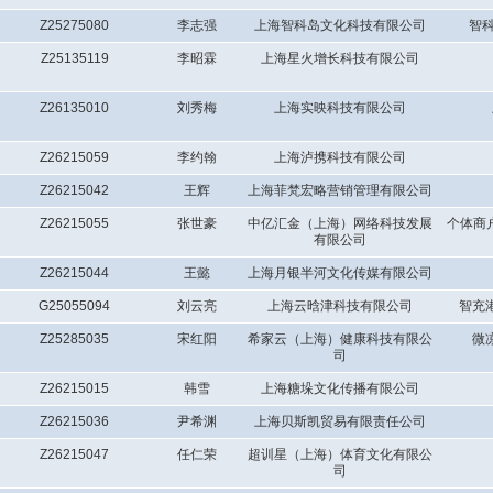
Z25275080
李志强
上海智科岛文化科技有限公司
智科
Z25135119
李昭霖
上海星火增长科技有限公司
Z26135010
刘秀梅
上海实映科技有限公司
Z26215059
李约翰
上海泸携科技有限公司
Z26215042
王辉
上海菲梵宏略营销管理有限公司
Z26215055
张世豪
中亿汇金（上海）网络科技发展
个体商
有限公司
Z26215044
王懿
上海月银半河文化传媒有限公司
G25055094
刘云亮
上海云晗津科技有限公司
智充
Z25285035
宋红阳
希家云（上海）健康科技有限公
微
司
Z26215015
韩雪
上海糖垛文化传播有限公司
Z26215036
尹希渊
上海贝斯凯贸易有限责任公司
Z26215047
任仁荣
超训星（上海）体育文化有限公
司