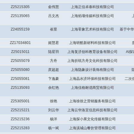
Z25215305
俞伟慧
上海正信卓泰科技有限公司
Z25135065
吕文杰
上海焰壤传媒科技有限公司
Z24055159
崔昱
上海零象艺术科技有限公司
基于中华
ZZ17034801
姬慧君
上海研酷新材料科技有限公司
Z25015011
陆星羽
上海复济创科教育设备有限公司
AI
Z25055079
方舟
上海折纸方舟文化科技有限公司
Z25055080
庹超超
上海隐象设计装饰有限公司
Z25055081
卞逸豪
上海晶水济环保科技有限公司
二次
Z25135093
余红艳
上海佳格耐偲商贸有限公司
Z25305001
徐艳
上海徐徐之营销服务有限公司
Z25215221
刘云华
上海云华洛宜信息科技有限公司
Z25215236
杨洋
上海探小果文化传媒有限公司
Z25215283
杨一斌
上海滇城山餐饮管理有限公司