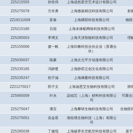
Z25215555
孙世伟
上海或然星空艺术设计有限公司
Z25275078
方肖勇
上海微振精仪科技有限公司
射
ZZ19211009
富春
上海耦荷科技有限公司
物联
Z25215180
吕煊
上海未徕船网络科技有限公司
Z25285003
李博文
上海天演智能科技有限公司
理
Z25155006
虞一帆
上海玖帷科技合伙企业（普通合
伙）
Z25035037
陈豪
上海次元平方动漫有限公司
Z25235185
冯静鹭
上海静弈泛创文化有限公司
Z25235247
初子涵
上海熵蓄科技有限公司
ZZ21275017
郭子文
上海迪恩艾生物科技有限公司
肺
Z25065009
叶永
晶锐芯（上海）材料科技有限公
可聚合
司
Z25275047
潘言
上海攀研生物科技有限公司
生物医
Z25275051
吴金星
海拓维生物科技（上海）有限公
司
Z25285038
丁健琨
上海破界长空航空科技有限公司
基于