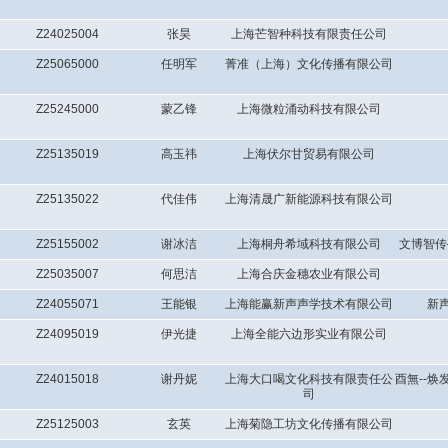
Z24025004
张昊
上海芒智种科技有限责任公司
Z25065000
任明军
菁准（上海）文化传播有限公司
Z25245000
蒙乙锋
上海微粒涌动科技有限公司
Z25135019
高玉祎
上海伏尔甘贸易有限公司
Z25135022
代佳伟
上海清晟广新能源科技有限公司
Z25155002
谢冰洁
上海桐舟希域科技有限公司
文博智传
Z25035007
何思洁
上海合庆金穗农业有限公司
Z24055071
王能银
上海能赢新声声学技术有限公司
新
Z24095019
伊光捷
上海全能六边形实业有限公司
Z24015018
谢丹妮
上海大口喝文化科技有限责任公
酉無--
司
Z25125003
玄英
上海菊隐工坊文化传播有限公司