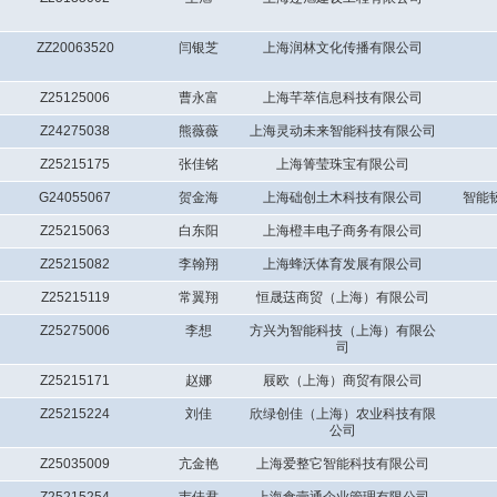
ZZ20063520
闫银芝
上海润林文化传播有限公司
Z25125006
曹永富
上海芊萃信息科技有限公司
Z24275038
熊薇薇
上海灵动未来智能科技有限公司
Z25215175
张佳铭
上海箐莹珠宝有限公司
G24055067
贺金海
上海础创土木科技有限公司
智能
Z25215063
白东阳
上海橙丰电子商务有限公司
Z25215082
李翰翔
上海蜂沃体育发展有限公司
Z25215119
常翼翔
恒晟荙商贸（上海）有限公司
Z25275006
李想
方兴为智能科技（上海）有限公
司
Z25215171
赵娜
屐欧（上海）商贸有限公司
Z25215224
刘佳
欣绿创佳（上海）农业科技有限
公司
Z25035009
亢金艳
上海爱整它智能科技有限公司