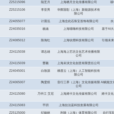
Z25215096
陆芝月
上海栖月文化传播有限公司
禧
Z25215106
李亚男
华辉国彰（上海）新能源技术有
限公司
Z24055077
计晨泓
上海念此石珠宝首饰有限公司
水
Z24035016
杨涵
上海喵嗨科技有限公司
基于AI
Z24085012
陈海红
上海钛熠科技有限公司
引领未来
Z24115038
谭志雄
上海海上艺坊文化艺术传播有限
公司
Z24115039
曹颖
上海未泱文化创意有限责任公司
Z24045001
白致源
梯度云（上海）人工智能科技有
限公司
Z24065007
陶雯煜
音行三界（上海）文化传媒有限
AI赋能
公司
Z24115080
乃毕江·艾尼
上海姆卡文化传媒有限公司
姆卡文化
Z24115083
平玥
上海拉法蓝科技发展有限公司
Z25125000
纪杨林
利骑（上海）体育有限公司
自行车