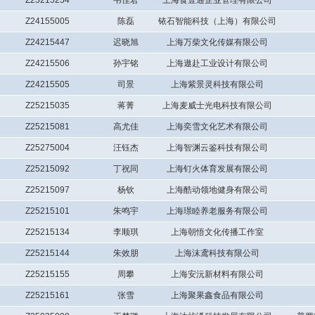
Z25215254
韦佳君
上海食壹通企业管理有限公司
Z24155005
陈磊
铱石智能科技（上海）有限公司
Z24215447
迟晓旭
上海万柴文化传媒有限公司
Z24215506
孙宇铭
上海遨赴工业设计有限公司
Z24215505
司景
上海紫景灵科技有限公司
Z25215035
蒋菁
上海麦威士光电科技有限公司
Z25215081
高尤佳
上海奕雪文化艺术有限公司
Z25275004
汪钰杰
上海智渊云鉴科技有限公司
Z25215092
丁祝同
上海钉火体育发展有限公司
Z25215097
杨钦
上海酷动领地健身有限公司
Z25215101
朱鸣宇
上海璟睦养老服务有限公司
Z25215134
李顺琪
上海朝悟文化传播工作室
Z25215144
朱效朋
上海沫鸢科技有限公司
Z25215155
周攀
上海安沅新材料有限公司
Z25215161
张雪
上海聚果鑫食品有限公司