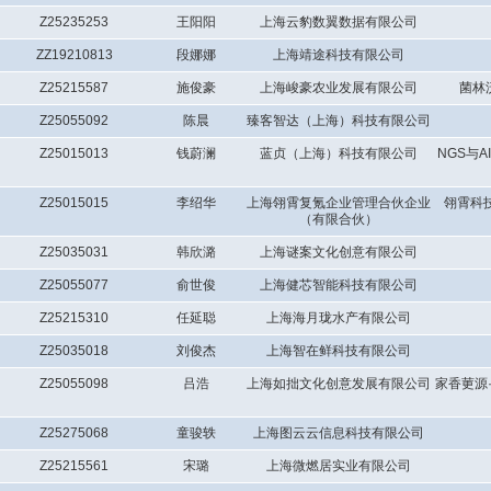
Z25235253
王阳阳
上海云豹数翼数据有限公司
ZZ19210813
段娜娜
上海靖途科技有限公司
Z25215587
施俊豪
上海峻豪农业发展有限公司
菌林
Z25055092
陈晨
臻客智达（上海）科技有限公司
Z25015013
钱蔚澜
蓝贞（上海）科技有限公司
NGS与
Z25015015
李绍华
上海翎霄复氪企业管理合伙企业
翎霄科
（有限合伙）
Z25035031
韩欣潞
上海谜案文化创意有限公司
Z25055077
俞世俊
上海健芯智能科技有限公司
Z25215310
任延聪
上海海月珑水产有限公司
Z25035018
刘俊杰
上海智在鲜科技有限公司
Z25055098
吕浩
上海如拙文化创意发展有限公司
家香莄源
Z25275068
童骏轶
上海图云云信息科技有限公司
Z25215561
宋璐
上海微燃居实业有限公司