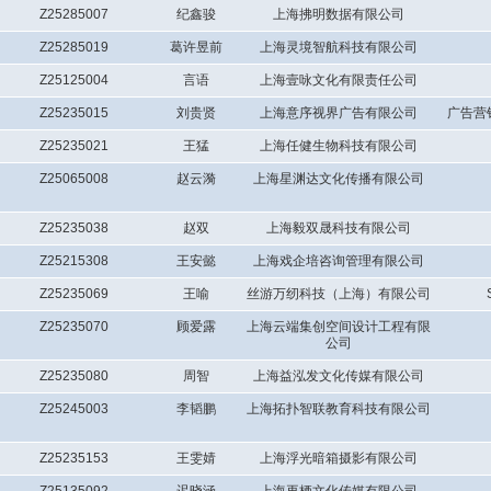
Z25285007
纪鑫骏
上海拂明数据有限公司
Z25285019
葛许昱前
上海灵境智航科技有限公司
Z25125004
言语
上海壹咏文化有限责任公司
Z25235015
刘贵贤
上海意序视界广告有限公司
广告营
Z25235021
王猛
上海任健生物科技有限公司
Z25065008
赵云漪
上海星渊达文化传播有限公司
Z25235038
赵双
上海毅双晟科技有限公司
Z25215308
王安懿
上海戏企培咨询管理有限公司
Z25235069
王喻
丝游万纫科技（上海）有限公司
Z25235070
顾爱露
上海云端集创空间设计工程有限
公司
Z25235080
周智
上海益泓发文化传媒有限公司
Z25245003
李韬鹏
上海拓扑智联教育科技有限公司
Z25235153
王雯婧
上海浮光暗箱摄影有限公司