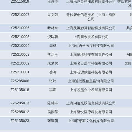
Z25115019
王诗淳
上海乐淳灵构服装有限责任公司
智绘衣体
准
Y25210007
肖文强
青衿智创信息技术（上海）有限
公司
Y25210006
叶林奇
上海灵姬妙算智能科技有限公司
具
Y25210005
倪聪聪
上海川兮技术有限公司
Y25210004
周成
上海心语呈医疗科技有限公司
Y25210003
李之玉
上海脑琪科技有限责任公司
A
Y25210002
朱梦实
上海名日辰丰科技有限公司
光纤
Y25210001
岳涛
上海芯源致益科技有限公司
Z25285006
张炜
上海迪碧匹信息咨询有限公司
Z25135018
冯寄
上海芯墨企业发展有限公司
Z25285013
陈慧丰
上海闪途光跃信息科技有限公司
Z25285012
侯韵萍
上海隆悦医疗科技有限公司
Z25135023
张译萌
上海萌想家文化传媒有限公司