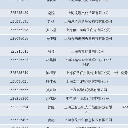
Z25135092
迟晓涵
上海再栖文化传媒有限公司
Z25235189
赵悦
上海泛聊文化传媒有限公司
Z25235195
刘扬
上海易洋康达生物科技有限公司
Z25235198
黄书凝
上海佰汇莱电子商务有限公司
Z25095015
黄佳琪
上海萤响未来教育科技有限公司
Z25215511
潘俊
上海暖歆物业有限公司
Z25215512
胡英博
上海福铭佳企业管理中心（个人
独资）
Z25235249
陈柯莱
上海亿沃亿文化传播有限公司
专注视觉
Z25035025
顾佳蕙
上海嘉再尔智能科技有限公司
Z25215535
孙妍婷
上海鹏聚涞贸易有限公司
Z25215360
唐伟捷
中申沪（上海）科技有限公司
Z25215394
孙鑫
上海正合云帆人工智能科技有限
Rea
公司
Z25215495
曹超
上海创见云集信息技术有限公司