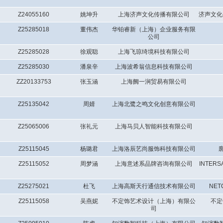
Z24055160
姚坤升
上海济声文化传播有限公司
济声文化
Z25285018
董伟杰
华铂睿新（上海）企业服务有限
公司
Z25285028
徐观聪
上海飞琼绮境科技有限公司
Z25285030
潘泉辛
上海波希翁信息科技有限公司
ZZ20133753
张玉涵
上海阙一涧贸易有限公司
Z25135042
周婧
上海北鹭之鸣文化创意有限公司
Z25065006
张礼元
上海马贝人智能科技有限公司
Z25115045
杨璐君
上海洛辰艺尚服饰科技有限公司
Z25115052
周梦涵
上海意述系品牌咨询有限公司
INTE
Z25275021
杜飞
上海高斯天行通信技术有限公司
NE
Z25115058
吴燕妮
不定饰艺术设计（上海）有限公
不定
司