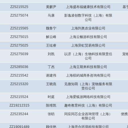
Z25215525
黄麒尹
上海盛布福健康技术有限公司
基
Z25275074
马康
影逸凌创数字科技（上海）有限
公司
Z25215565
魏鲁宁
上海剀奥农业有限公司
Z25275015
解云峰
上海云畅游科技有限公司
Z25275025
王竑睿
上海异虹贸易有限公司
Z25275039
刘凯
以济（上海）生物科技有限责任
宠
公司
Z25285036
丁杰
上海立期来科技有限公司
Z25215542
谢建伟
上海槟屿城商务咨询有限公司
Z25215320
王晓燕
见微知萌（上海）宠物服务有限
责任公司
Z25215524
时庭
上海爱狐游网络科技有限公司
ZZ19212315
陈维凯
趣咚教育科技（上海）有限公司
Z25235244
张昉
同应同芯企业咨询管理（上海）
便携
有限公司
ZZ19091489
顾佳艳
上海寻合环境科技有限公司