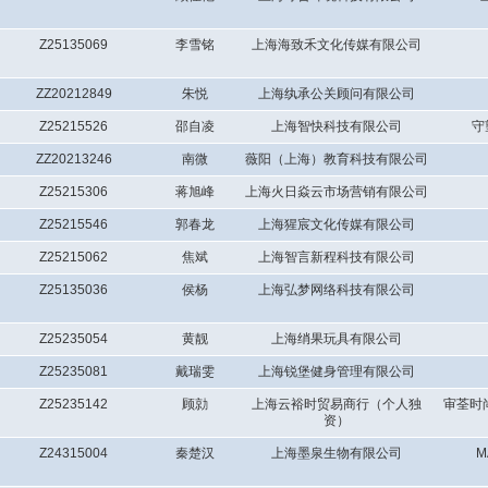
Z25135069
李雪铭
上海海致禾文化传媒有限公司
ZZ20212849
朱悦
上海纨承公关顾问有限公司
Z25215526
邵自凌
上海智快科技有限公司
守
ZZ20213246
南微
薇阳（上海）教育科技有限公司
Z25215306
蒋旭峰
上海火日焱云市场营销有限公司
Z25215546
郭春龙
上海猩宸文化传媒有限公司
Z25215062
焦斌
上海智言新程科技有限公司
Z25135036
侯杨
上海弘梦网络科技有限公司
Z25235054
黄靓
上海绡果玩具有限公司
Z25235081
戴瑞雯
上海锐堡健身管理有限公司
Z25235142
顾勍
上海云裕时贸易商行（个人独
审荃时
资）
Z24315004
秦楚汉
上海墨泉生物有限公司
M