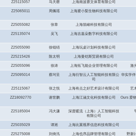
Z25115057
马天罄
上海南波赛文体育有限公司
Z25065011
周佩瑶
上海蜜小梨生物科技有限公司
Z25055082
张章
上海筑峻科技有限公司
Z25135074
吴飞
上海吉嘉朵数字科技有限公司
Z25055090
徐锟铻
上海玩桌计划科技有限公司
Z25215426
陈太明
上海曼铠斯贸易有限公司
Z25055096
徐涛
上海拓飞能企业管理有限公司
激
Z25095014
蔡坷呈
上海衍智云人工智能科技有限公
华实学伴
司
Z25115067
张之悦
上海有点之好艺术设计有限公司
艺
ZZ18092770
谢世鹏
上海江涵文化科技有限公司
Ours
Z25185004
冯大谦
深度暖流（上海）人工智能科技
有限公司
Z25035029
谭淞
上海比翼视界信息科技有限公司
Z25275008
刘倚汛
上海也序品牌管理有限公司
野新