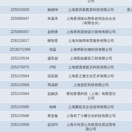
公司
Z25015020
杨德坤
上海复而新教育科技有限公司
星
Z25085047
朱嘉禾
上海香清味白商务咨询合伙企业
（有限合伙）
Z25085057
赵艳青
上海青梧源创设计装饰有限公司
Z26215017
柳智星
上海兴驰球体育服务有限公司
ZZ18271369
张蕊
上海烨荻生物科技有限公司
Z25215534
盛奕超
上海阳俞建筑工程有限公司
Z25275075
卢旺
上海摆渡者航天科技有限公司
Z25215564
温亚丽
上海星之雅文化艺术有限公司
Z25215569
周成群
上海篮匠科技有限公司
Z25215584
赵婉淇
香知香遇科技（上海）有限责任
公司
Z25215585
徐峰
上海聚投关企业咨询有限公司
Z25215588
黄姿敏
上海布丁小狮文化科技有限公司
Z26215009
赵洪印
上海今何居公共租赁住房运营有
限公司