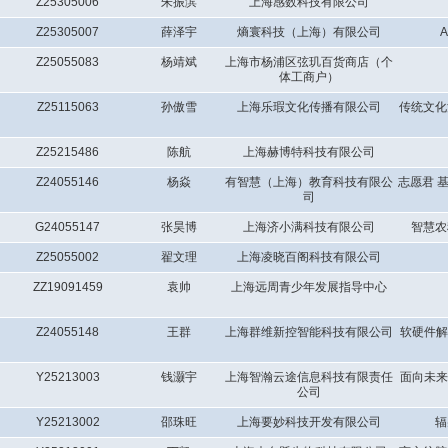
Z25305006
朱振滨
上海感数科技有限公司
Z25305007
薛泽宇
熵寰科技（上海）有限公司
Z25055083
杨靖斌
上海市杨浦区弦玑百货商店（个
体工商户）
Z25115063
孙傲雪
上海乐瑕文化传播有限公司
传统文化
Z25215486
陈航
上海赫博特科技有限公司
Z24055146
杨焱
有智慧（上海）教育科技有限公
志愿君 
司
G24055147
张昊博
上海济小满科技有限公司
智慧农
Z25055002
翟文理
上海凌晓百阁科技有限公司
ZZ19091459
袁帅
上海远周青少年发展指导中心
Z24055148
王群
上海群维新控智能科技有限公司
软硬件解
Y25213003
钱灏宇
上海智瀚云途信息科技有限责任
面向未来
公司
Y25213002
邵珠旺
上海要妙科技开发有限公司
辐