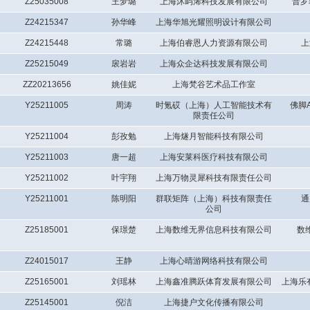
Z25035008
王梦璐
上海沐屿浠科技发展有限公司
普罗
Z24215347
孙华峰
上海华旭光耀照明设计有限公司
Z24215448
常璐
上海伯睿恩人力资源有限公司
上
Z25215049
扆岩岩
上海众企达科技发展有限公司
ZZ20213656
姚佳妮
上海梵谷艺术品工作室
Y25211005
周涛
时氪砹（上海）人工智能技术有
佛脚A
限责任公司
Y25211004
彭孜勉
上海燧月智能科技有限公司
Y25211003
唐一超
上海安莱科医疗科技有限公司
Y25211002
叶宇翔
上海万物灵犀科技有限责任公司
Y25211001
陈明阳
群联矩阵（上海）科技有限责任
通
公司
Z25185001
保璟楚
上海数维无界信息科技有限公司
数
Z24015017
王静
上海心晴游网络科技有限公司
Z25165001
刘瑶林
上海鑫准腾跃体育发展有限公司
上海乐
Z25145001
倪洁
上海捷户文化传播有限公司