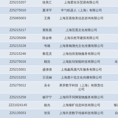
Z25215207
徐美汇
上海爱丝乐贸易有限公司
Z25275010
夏泽宇
半勺机器人（上海）有限公司
Z25065003
王雍
上海至善致美信息咨询有限公司
Z25215217
黄陈晨
上海茁晨文化有限公司
Z25235006
陈金锋
上海乐然寻建筑有限公司
Z25215228
韦璐
上海青梅溯光文化传播有限公司
Z25215246
黎昆灵
上海伯崇宠物服务有限公司
Z25275016
顾浩
上海歆珀智能科技有限公司
未
Z25215001
盛倩倩
上海鑫禹晟汽车服务有限公司
Z25215202
王语娴
上海鹿十也文化传播有限公司
Z25275012
吴令
果芽数字科技（上海）有限责任
公司
Z25215258
杨宇宁
上海同手同脚宠物服务有限公司
ZZ21024145
杨光
上海臻旷信息科技有限公司
臻
Z25135053
张笑
上海玖壹数字传媒科技有限公司
自