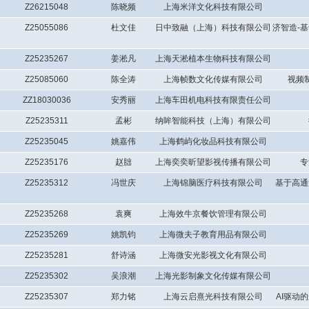
Z26215048
陈晓频
上海米洋文化科技有限公司
Z25055086
杜文佳
日中致融（上海）科技有限公司
济智造-
Z25235267
姜淞凡
上海天淞植本生物科技有限公司
Z25085060
陈全涛
上海帧数文化传媒有限公司
视频
ZZ18030036
安秀丽
上海车田机电科技有限责任公司
Z25235311
孟彬
纳眸智能科技（上海）有限公司
Z25235045
姚嘉伟
上海鹤屿化妆品科技有限公司
Z25235176
赵胐
上海奕奕昕望影视传播有限公司
专
Z25235312
冯世庆
上海锦脑医疗科技有限公司
基于高通
Z25235268
袁爽
上海效牛京餐饮管理有限公司
Z25235269
姚凯钧
上海微夫子教育用品有限公司
Z25235281
舒诗涵
上海微安光影视文化有限公司
Z25235302
吴浪潮
上海光影制象文化传媒有限公司
Z25235307
郑力铭
上海云启熹光科技有限公司
AI驱动