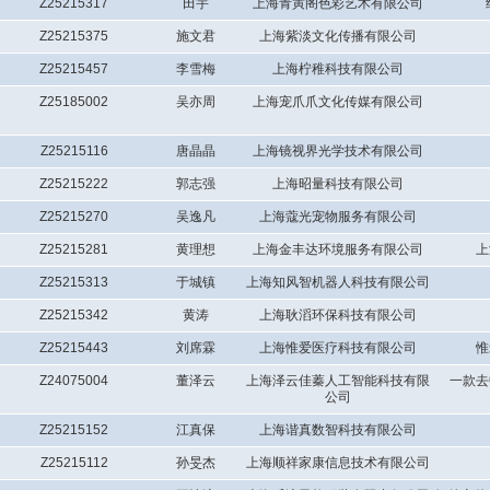
Z25215317
田宇
上海青寅阁色彩艺术有限公司
Z25215375
施文君
上海紫淡文化传播有限公司
Z25215457
李雪梅
上海柠稚科技有限公司
Z25185002
吴亦周
上海宠爪爪文化传媒有限公司
Z25215116
唐晶晶
上海镜视界光学技术有限公司
Z25215222
郭志强
上海昭量科技有限公司
Z25215270
吴逸凡
上海蔻光宠物服务有限公司
Z25215281
黄理想
上海金丰达环境服务有限公司
上
Z25215313
于城镇
上海知风智机器人科技有限公司
Z25215342
黄涛
上海耿滔环保科技有限公司
Z25215443
刘席霖
上海惟爱医疗科技有限公司
惟
Z24075004
董泽云
上海泽云佳蓁人工智能科技有限
一款去
公司
Z25215152
江真保
上海谐真数智科技有限公司
Z25215112
孙旻杰
上海顺祥家康信息技术有限公司