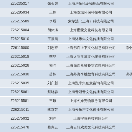
Z25235317
张金彪
上海培乐悦宠物用品有限公司
Z25285034
王栋
上海蓁域环保科技有限公司
Z25215589
李辰
索尔法（上海）科技有限公司
Z26215004
胡体涛
上海楷蒙文化科技有限公司
Z26215010
王晨晨
上海沐禾集文化传播有限公司
Z26115000
刘思齐
上海形而上下文化创意有限公司
原创
Z26215018
季喆
上海火羽蓝翼文化传播有限公司
Z26215028
郭昀
上海面面蒸鲜餐饮管理有限公司
Z26215030
苗栋
上海外海李桃教育科技有限公司
外
Z26215035
刘广新
上海泓宇集创意咨询有限公司
Z26215061
聂晓春
上海音晟音文化传播有限公司
Z25215581
王琼
上海冬妹宠物服务有限公司
Z26215011
李京芸
上海云乐声文化传播有限公司
Z25275032
刘洋
上海字嗨科技有限公司
Z25215478
蔡惠云
上海云想戏美文化科技有限公司