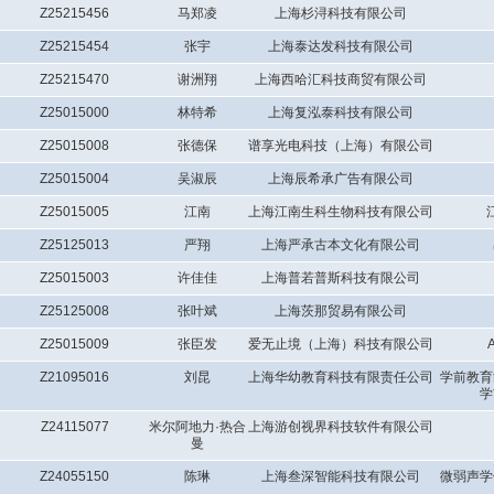
Z25215456
马郑凌
上海杉浔科技有限公司
Z25215454
张宇
上海泰达发科技有限公司
Z25215470
谢洲翔
上海西哈汇科技商贸有限公司
Z25015000
林特希
上海复泓泰科技有限公司
Z25015008
张德保
谱享光电科技（上海）有限公司
Z25015004
吴淑辰
上海辰希承广告有限公司
Z25015005
江南
上海江南生科生物科技有限公司
Z25125013
严翔
上海严承古本文化有限公司
Z25015003
许佳佳
上海普若普斯科技有限公司
Z25125008
张叶斌
上海茨那贸易有限公司
Z25015009
张臣发
爱无止境（上海）科技有限公司
Z21095016
刘昆
上海华幼教育科技有限责任公司
学前教育
学
Z24115077
米尔阿地力·热合
上海游创视界科技软件有限公司
曼
Z24055150
陈琳
上海叁深智能科技有限公司
微弱声学