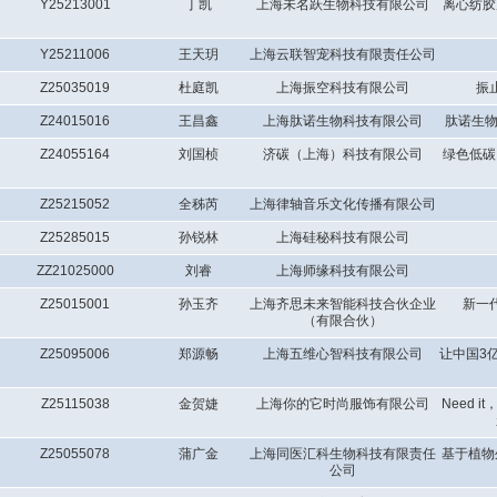
Y25213001
丁凯
上海未名跃生物科技有限公司
离心纺胶
Y25211006
王天玥
上海云联智宠科技有限责任公司
Z25035019
杜庭凯
上海振空科技有限公司
振
Z24015016
王昌鑫
上海肽诺生物科技有限公司
肽诺生物
Z24055164
刘国桢
济碳（上海）科技有限公司
绿色低碳
Z25215052
全秭芮
上海律轴音乐文化传播有限公司
Z25285015
孙锐林
上海硅秘科技有限公司
ZZ21025000
刘睿
上海师缘科技有限公司
Z25015001
孙玉齐
上海齐思未来智能科技合伙企业
新一
（有限合伙）
Z25095006
郑源畅
上海五维心智科技有限公司
让中国3
Z25115038
金贺婕
上海你的它时尚服饰有限公司
Need 
Z25055078
蒲广金
上海同医汇科生物科技有限责任
基于植物
公司