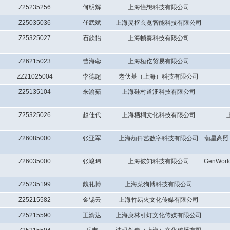
Z25235256
何明辉
上海憧想科技有限公司
Z25035036
任武斌
上海灵枢玄览智能科技有限公司
Z25325027
石歆怡
上海帧奏科技有限公司
Z26215023
曹海蓉
上海桓仡贸易有限公司
ZZ21025004
李德超
老伙基（上海）科技有限公司
Z25135104
来渝茹
上海硅村道沺科技有限公司
Z25325026
赵佳代
上海栖桐文化科技有限公司
Z26085000
张亚军
上海葫仟艺数字科技有限公司
葫星高照
Z26035000
张峻玮
上海彼知科技有限公司
GenWo
Z25235199
魏礼博
上海菜狗博科技有限公司
Z25215582
金锡云
上海竹易火文化传媒有限公司
Z25215590
王渝达
上海庚林引灯文化传媒有限公司