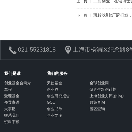
二次创业：在读博士
上一页
玩转戏剧x厂牌打造
下一页
021-55231818
上海市杨浦区纪念路8号
我们是谁
我们的服务
创业基金会简介
天使基金
全球创业周
章程
创业谷
研究生双创计划
受理基金
创业研究报告
上海创业力评鉴中心
领导寄语
GCC
政策查询
大事记
创业书单
园区查询
联系我们
企业文库
资料下载