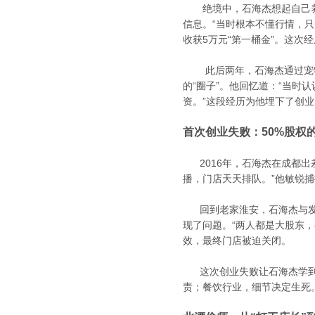
绝境中，石海杰想起自己养
信息。“当时根本不懂行情，只
收获5万元“第一桶金”。这次
此后两年，石海杰通过宠物
的“圈子”。他回忆道：“当
资。”这段经历为他埋下了创
首次创业失败：50%股权的
2
016年，石海杰在成都
播，门店天天排队。”他敏锐
回到老家淮安，石海杰与发小
现了问题。“两人都是大股东
效，最终门店被迫关闭。
这次创业失败让石海杰学到了
责；餐饮行业，细节决定生死