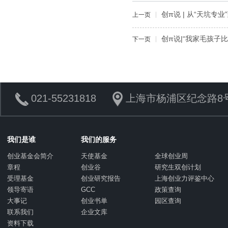
创π说 | 从“天坑
上一页
创π说|“我家毛孩子
下一页
021-55231818
上海市杨浦区纪念路8号
我们是谁
我们的服务
创业基金会简介
天使基金
全球创业周
章程
创业谷
研究生双创计划
受理基金
创业研究报告
上海创业力评鉴中心
领导寄语
GCC
政策查询
大事记
创业书单
园区查询
联系我们
企业文库
资料下载