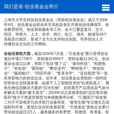
我们是谁-创业基金会简介
上海市大学生科技创业基金会（简称创业基金会）成立于2006
年8月。创业基金会联合本市高校及各区开展创业传播倡导、创
业教育研究、创业资助服务等工作。迄今已覆盖复旦、交大、
同济、华师大、上大、东华、闵行、松江、浦东、杨浦等26个
高校及行政区，形成了全方位支持创业实践、培养创业人才、
传播创业文化的工作网络。
截至2026年7月底，“天使基金”累计受理创业
在创业资助方面，
项目申请17740个，资助项目4959个，资助金额12.8亿元。创业
基金会成立以来，资助了包括“饿了么”、“泰坦科技”、“柏楚电
子”、“米哈游”、“爱回收”、“樊登读书”、“晔映电子”、“精智实
业”、“漏洞银行”、“同臣环保”、“复享光学”、 “灵信视觉”等一批
具有影响力的创业企业。近年来，创业基金会资助的一批科技
型初创企业快速发展，如基于人工智能技术的“钛虎机器人”、聚
焦生物信息解决方案的“百沐生物”、自研真空产品系统及气体分
析解决方案的“蒙天真空”；2024年试点直接资助的“适百客生物
医药”致力于类器官模型与单细胞测序分析、“汇微医疗”研发第
二代不可逆电穿孔技术医疗设备研发、“睿智生物”专注微生态高
端制剂开发，显现出良好的发展前景。“天使基金”资助企业累计
带动就业超过3万人，越来越多的有梦想、有激情、有准备、有