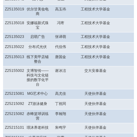
Z25135019
伏尔甘美妆电
高玉祎
工程技术大学基金
商
Z25135018
安娜福新式珠
冯寄
工程技术大学基金
宝
Z25135023
启萌广告
张译萌
工程技术大学基金
Z25135022
分布式光伏
代佳伟
工程技术大学基金
Z25135013
线下美甲店铺
唐国金
工程技术大学基金
整合
Z25155002
文博智传——
谢冰洁
交大安泰基金
科技与文化链
接的数字化平
台
Z25215081
MG艺术中心
高尤佳
天使伙伴基金
Z25215092
ZT游泳健身
丁祝同
天使伙伴基金
Z25215082
赤蜂篮球训练
李翰翔
天使伙伴基金
营
Z25215101
璟沐养老科技
朱鸣宇
天使伙伴基金