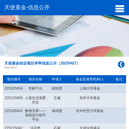
天使基金-信息公开
天使基金创业项目评审信息公示（20250427）
2025-04-27
项目编号
项目名称
申请人
基金及推荐机构/人
备注
Z25035004
华树千台
郝秋慧
上海大学基金
Z25115006
人宠生活宠爱
王威
东华大学基金
共生
Z25185001
数维无界——
保璟楚
对外经贸大学基金
智能设计助手
平台
Z25215042
法不愁
石威
天使伙伴基金