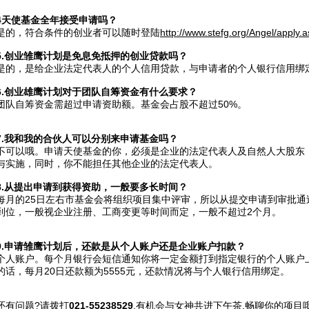
4
天使基金全年接受申请吗？
是的，符合条件的创业者可以随时登陆
http://www.stefg.org/Angel/apply.
.
创业雏鹰计划是免息免抵押的创业贷款吗？
是的，是给企业法定代表人的个人信用贷款，与申请者的个人银行信用绑
.
创业雄鹰计划对于团队自筹资金有什么要求？
团队自筹资金需超过申请资助额。基金会占股不超过50%。
.
我和我的合伙人可以分别来申请基金吗？
不可以哦。申请天使基金的你，必须是企业的法定代表人及自然人大股东
与实施，同时，你不能担任其他企业的法定代表人。
.
从提出申请到获得资助，一般要多长时间？
每月的25日左右市基金会将组织项目集中评审，所以从提交申请到审批通
到位，一般视企业注册、工商变更等时间而定，一般不超过2个月。
.
申请雏鹰计划后，还款是从个人账户还是企业账户扣款？
个人账户。每个月银行会短信通知你将一定金额打到指定银行的个人账户
的话，每月20日还款额为5555元，还款情况将与个人银行信用绑定。
还有问题?请拨打
021-55238529
,有机会与女神共进下午茶,畅聊你的项目哦