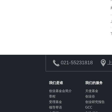
021-55231818
上
我们是谁
我们的服务
创业基金会简介
天使基金
章程
创业谷
受理基金
创业研究报告
领导寄语
GCC