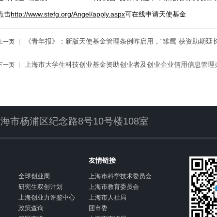
点击
http://www.stefg.org/Angel/apply.aspx
可在线申请天使基金
《青年报》：新版天使基金管理条例昨启用，“雏鹰”获资助期延
上一页
上海市大学生科技创业基金资助创业者及创业企业信用信息管理
下一页
海市杨浦区纪念路8号10号楼108室
友情链接
全球创业周
上海市科学技术委员会
研究生双创计划
上海市教育委员会
上海创业力评鉴中心
上海市人社局
政策查询
团市委