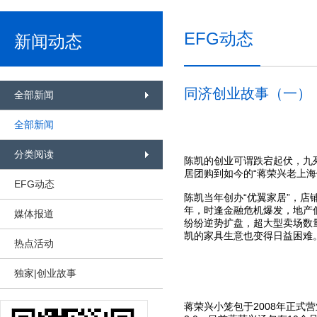
EFG动态
新闻动态
同济创业故事（一）
全部新闻
全部新闻
分类阅读
陈凯的创业可谓跌宕起伏，九
居团购到如今的“蒋荣兴老上
EFG动态
陈凯当年创办“优翼家居”，店
年，时逢金融危机爆发，地产
媒体报道
纷纷逆势扩盘，超大型卖场数
凯的家具生意也变得日益困难
热点活动
独家|创业故事
蒋荣兴小笼包于2008年正式营