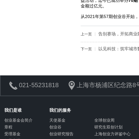
益活动，迄今已成功举办
70期
金额过亿元。
从2021年第57期创业谷开
告别赛场，开拓商业
上一页
以见科技：筑牢城市
下一页
021-55231818
上海市杨浦区纪念路8号
我们是谁
我们的服务
创业基金会简介
天使基金
全球创业周
章程
创业谷
研究生双创计划
受理基金
创业研究报告
上海创业力评鉴中心