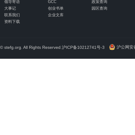
领导寄语
GCC
政策查询
大事记
创业书单
园区查询
联系我们
企业文库
资料下载
沪公网安备 
© stefg.org. All Rights Reserved.
沪ICP备10212741号-3