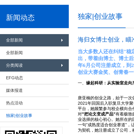
独家|创业故事
新闻动态
海归女博士创业，瞄
全部新闻
当大多数人还在纠结"稳
全部新闻
出，带着由博士、博士后
年6月公司注册成立，到
分类阅读
创业大赛金奖、创青春一
EFG动态
一、
缘起科研：
从实验室走向
媒体报道
唐亚楠的创业之路，始于一次
热点活动
2021年回国后入职复旦大
平台，她频繁参与校企横向合
对
"把论文变成产品"
有着极致
独家|创业故事
业选择的核心初心。她所在的
一句"成熟度适合创业赛道"，
为契机，她注册成立了公司，