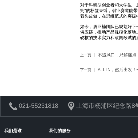
对于科研型创业者和大学生，
究"的标签束缚，创业赛道能
着头皮做，在思维范式的突破
如今，唐亚楠团队已规划好下
供应链，推动产品规模化落地
硬核的技术实力和敢闯敢试的
不追风口，只解痛点！
上一页
ALL IN，然后出
下一页
021-55231818
上海市杨浦区纪念路8号
我们是谁
我们的服务