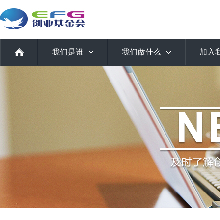
我们是谁
我们做什么
加入