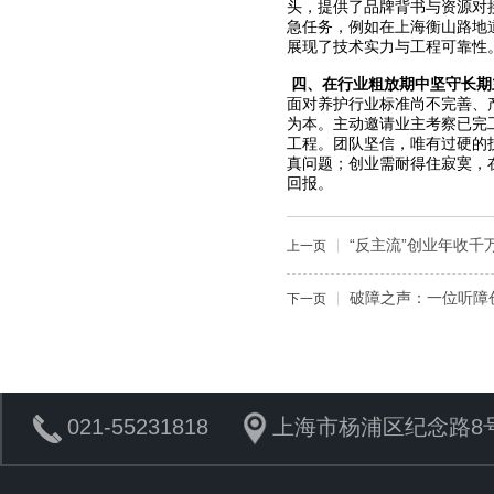
头，提供了品牌背书与资源对
急任务，例如在上海衡山路地
展现了技术实力与工程可靠性
四、
在行业粗放期中坚守长期
面对养护行业标准尚不完善、
为本。主动邀请业主考察已完
工程。团队坚信，唯有过硬的
真问题；创业需耐得住寂寞，
回报。
“反主流”创业年收
上一页
破障之声：一位听障
下一页
021-55231818
上海市杨浦区纪念路8号