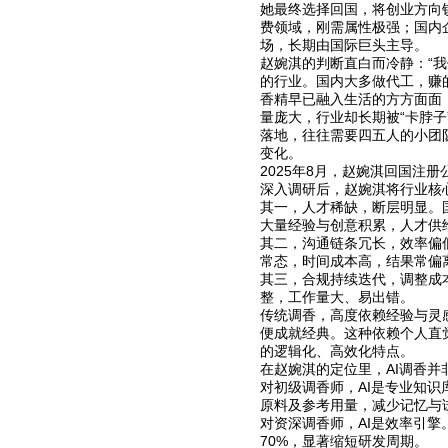
她最终选择回国，将创业方向
费领域，刚需属性极强；国内
场，长期由国际巨头主导。
赵婉淇的判断直白而冷静：“
的行业。国内大多做代工，赚
香精早已融入生活的方方面面
量庞大，行业却长期被“卡脖子
落地，往往需要四五人的小团
变化。
2025年8月，赵婉淇回国注册
深入调研后，赵婉淇将行业核
其一，人才稀缺，断层明显。
大量经验与创意积累，人才供
其二，沟通链条冗长，效率偏
常态，时间成本高，结果常偏
其三，合规持续迭代，调整成
整，工作量大、易出错。
传统调香，高度依赖经验与灵
便成就经典。这种依赖个人直
的逻辑化、高效化特点。
在赵婉淇的定位里，AI调香并
对初级调香师，AI是专业知
原料及参考用量，减少记忆与
对资深调香师，AI是效率引擎
70%，显著缩短研发周期。