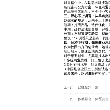
对香精企业，AI是需求对接
析报告与配方方案，降低沟通
产品雏形落地后，不少行业客
三、野心不止调香：从单点突
赵婉淇的规划，从来不止于调
短期：打磨产品、迭代优化，
中期：延伸至法规合规、评香
长期：布局智能实验室、智能
她说：“AI调香只是起点，我
四、经济下行期，先练商业思
作为校园出身的创业者，她坦
切口切入，快速落地再迭代。”
对于想要创业，尤其是技术出
1.多练商业思维：打工性价比
2.别困在技术里，贴近市场：
3.中国是创业沃土，别怕试错
谈及未来，赵婉淇眼神坚定：“
已经是第一篇
上一页
体教融合・体医共生
下一页