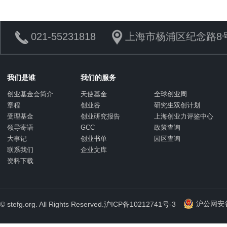
021-55231818
上海市杨浦区纪念路8号
我们是谁
我们的服务
创业基金会简介
天使基金
全球创业周
章程
创业谷
研究生双创计划
受理基金
创业研究报告
上海创业力评鉴中心
领导寄语
GCC
政策查询
大事记
创业书单
园区查询
联系我们
企业文库
资料下载
沪公网安备 
© stefg.org. All Rights Reserved.
沪ICP备10212741号-3