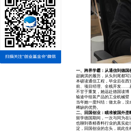
一、跨界学霸：从通信到德国
赵婉淇的履历，从头到尾都写满
本硕读通信工程，毕业后在西
前、项目经理、全栈开发……
不甘于重复，她远赴德国读博，
输途中组装产品的工业机械臂
当年她一度纠结：做太杂，没成
稀缺的优势。
二、回国创业：瞄准被国外垄
留学德国期间，一次与同为在
也聊到香精香料行业的真实处
淀，回国创业的念头，就此生