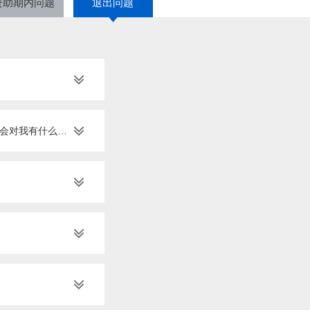
资助期内问题
退出问题
如果已经获得了天使基金资助，万一逾期未归还资助款或逾期未退出资助股权，会对我有什么影响吗？