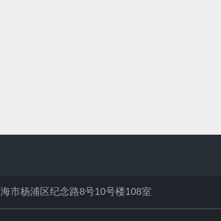
海市杨浦区纪念路8号10号楼108室