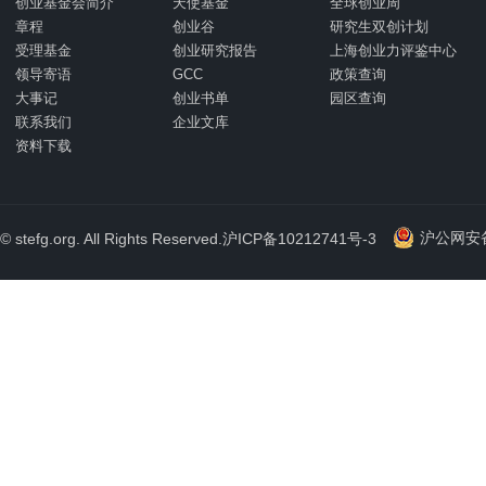
创业基金会简介
天使基金
全球创业周
章程
创业谷
研究生双创计划
受理基金
创业研究报告
上海创业力评鉴中心
领导寄语
GCC
政策查询
大事记
创业书单
园区查询
联系我们
企业文库
资料下载
沪公网安备 
© stefg.org. All Rights Reserved.
沪ICP备10212741号-3