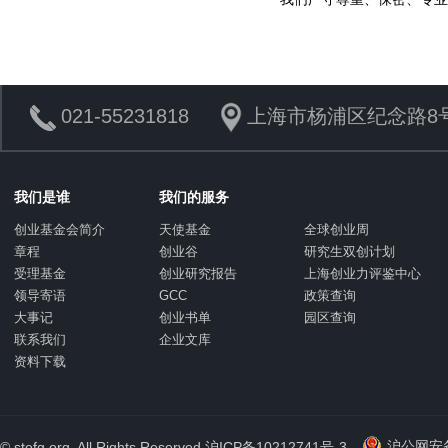
021-55231818
上海市杨浦区纪念路8号
我们是谁
我们的服务
创业基金会简介
天使基金
全球创业周
章程
创业谷
研究生双创计划
受理基金
创业研究报告
上海创业力评鉴中心
领导寄语
GCC
政策查询
大事记
创业书单
园区查询
联系我们
企业文库
资料下载
沪公网安备 
© stefg.org. All Rights Reserved.
沪ICP备10212741号-3