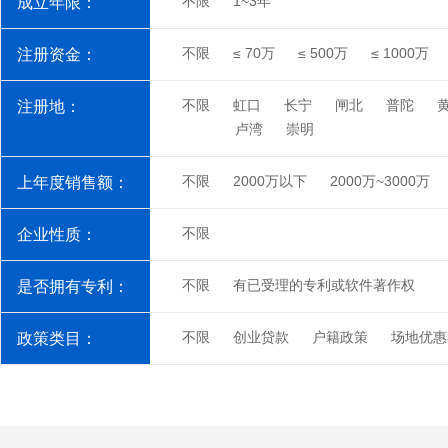
不限
1~3年
成立年限：
不限
≤ 70万
≤ 500万
≤ 1000万
注册资金：
不限
虹口
长宁
闸北
普陀
注册地：
卢湾
崇明
不限
2000万以下
2000万~3000万
上年度销售额：
不限
企业性质：
不限
有已受理的专利或软件著作权
是否拥有专利：
不限
创业贷款
户籍政策
场地优惠
政策类目：