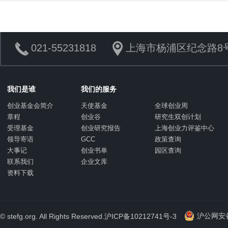
021-55231818
上海市杨浦区纪念路8号
我们是谁
我们的服务
创业基金会简介
天使基金
全球创业周
章程
创业谷
研究生双创计划
受理基金
创业研究报告
上海创业力评鉴中心
领导寄语
GCC
政策查询
大事记
创业书单
园区查询
联系我们
企业文库
资料下载
沪公网安备 
© stefg.org. All Rights Reserved.
沪ICP备10212741号-3