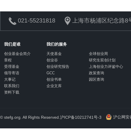
021-55231818
上海市杨浦区纪念路8号
我们是谁
我们的服务
创业基金会简介
天使基金
全球创业周
章程
创业谷
研究生双创计划
受理基金
创业研究报告
上海创业力评鉴中心
领导寄语
GCC
政策查询
大事记
创业书单
园区查询
联系我们
企业文库
资料下载
沪公网安备 
© stefg.org. All Rights Reserved.
沪ICP备10212741号-3