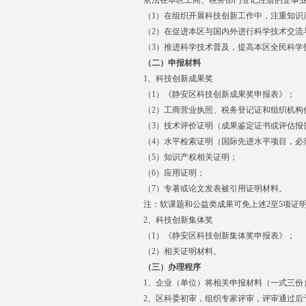
依法在本区工商、税务部门登记注册的企事
（
1
）在组织开展科技创新工作中，注重知识
（
2
）在促进本区与国内外进行科学技术交流
（
3
）推进科学技术普及，提高本区全民科学
（二）申报材料
1
、科技创新成果奖
（
1
）《静安区科技创新成果奖申报表》；
（
2
）工商营业执照、税务登记证和组织机构
（
3
）技术评价证明（成果鉴定证书或评估报
（
4
）水平检索证明（国际先进水平项目，必
（
5
）知识产权相关证明；
（
6
）应用证明；
（
7
）专著或论文发表被引用证明材料。
注：软课题和公益类成果可免上述
2
至
5
项证
2
、科技创新集体奖
（
1
）《静安区科技创新集体奖申报表》；
（
2
）相关证明材料。
（三）办理程序
1
、企业（单位）将相关申报材料（一式三份
2
、区科委初审，组织专家评审，评审通过后