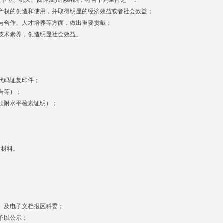
业单位、机关、团体及其他组织，符合下列条件之一：
产权的创造和使用，并取得明显的经济效益或者社会效益；
与合作、人才培养等方面，做出重要贡献；
技术素养，创造明显社会效益。
代码证复印件；
告等）；
须附水平检索证明）；
明材料。
）及电子文档报区科委；
予以公示；