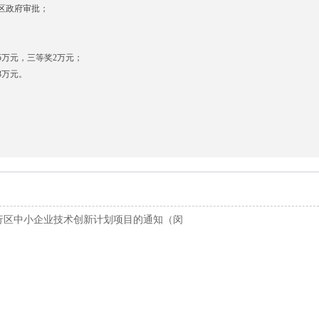
区政府审批；
。
5
万元，三等奖
2
万元；
3
万元。
）
闵行区中小企业技术创新计划项目的通知（闵