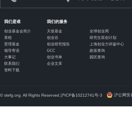
我们是谁
我们的服务
创业基金会简介
天使基金
全球创业周
章程
创业谷
研究生双创计划
受理基金
创业研究报告
上海创业力评鉴中心
领导寄语
GCC
政策查询
大事记
创业书单
园区查询
联系我们
企业文库
资料下载
沪公网安备 
© stefg.org. All Rights Reserved.
沪ICP备10212741号-3