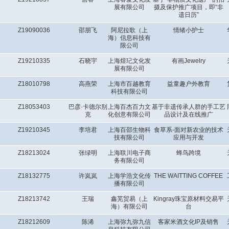
展有限公司
摄及保护推广项目，即“非
遗日历”
Z19090036
邵朋飞
阿尼拉歌（上
情绪小护士
海）信息科技有
限公司
Z19210335
石晓宇
上海煜玘文化发
有画Jewelry
展有限公司
Z18010798
高燕荣
上海市百越教育
益童趣户外教育
科技有限公司
Z18053403
巴彦·卡德尔别
上海百杰百力文
基于非遗传承人群的手工艺
克
化创意有限公司
品设计及在线推广
Z19210345
李培君
上海百邵生物科
食草系-面对新农业的技术
技有限公司
应用与开发
Z18213024
张绿明
上海联川电子商
蜂鸟跨境
务有限公司
Z18132775
许岚岚
上海学浩文化传
THE WAITTING COFFEE
播有限公司
Z18213742
王瑞
鑫芜贸易（上
Kingray珠宝原材料交易平
海）有限公司
台
Z18212609
陈浠
上海弥九弥九信
客家米酒文化IP及销售