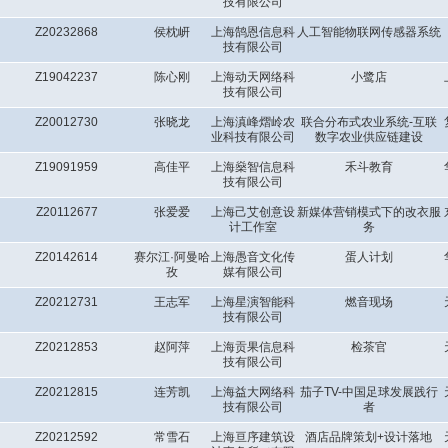
技有限公司
Z20232868
侯枕岍
上海鹄恩信息科
人工智能物联网传感器系统
技有限公司
Z19042237
陈心刚
上海动天网络科
小鹭店
技有限公司
Z20012730
张晓龙
上海滇峰熠岭农
联合分布式农业系统-互联
业科技有限公司
数字农业供应链建设
Z19091959
高佳平
上海燊智信息科
禾斗教育
技有限公司
Z20112677
张爱爱
上海己艾创意设
新媒体营销模式下的改衣服
计工作室
务
Z20142614
赛尔江·阿曼哈
上海愚音文化传
蛋人计划
孜
媒有限公司
Z20212731
王志军
上海星演智能科
燃音现场
技有限公司
Z20212853
赵阿萍
上海贡果信息科
检茶官
技有限公司
Z20212815
连芳凯
上海益大网络科
茄子TV-中国足球发展践行
技有限公司
者
Z20212592
常雪石
上海亘序建筑设
酒店品牌策划+设计落地