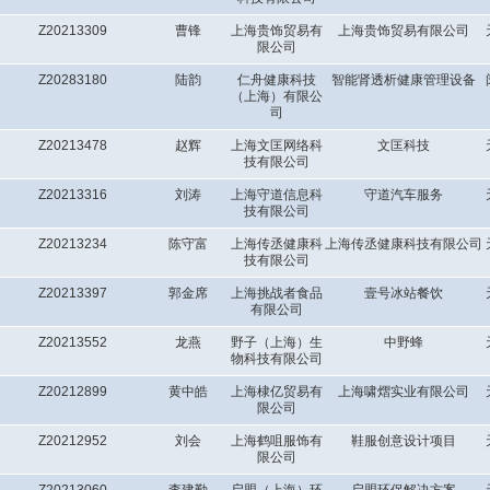
Z20213309
曹锋
上海贵饰贸易有
上海贵饰贸易有限公司
限公司
Z20283180
陆韵
仁舟健康科技
智能肾透析健康管理设备
（上海）有限公
司
Z20213478
赵辉
上海文匡网络科
文匡科技
技有限公司
Z20213316
刘涛
上海守道信息科
守道汽车服务
技有限公司
Z20213234
陈守富
上海传丞健康科
上海传丞健康科技有限公司
技有限公司
Z20213397
郭金席
上海挑战者食品
壹号冰站餐饮
有限公司
Z20213552
龙燕
野子（上海）生
中野蜂
物科技有限公司
Z20212899
黄中皓
上海棣亿贸易有
上海啸熠实业有限公司
限公司
Z20212952
刘会
上海鹤咀服饰有
鞋服创意设计项目
限公司