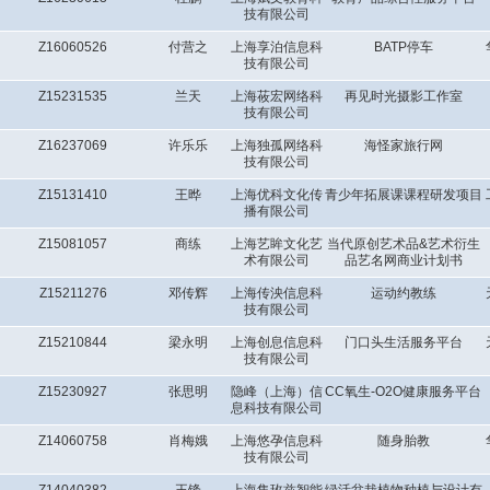
技有限公司
Z16060526
付营之
上海享泊信息科
BATP停车
技有限公司
Z15231535
兰天
上海莜宏网络科
再见时光摄影工作室
技有限公司
Z16237069
许乐乐
上海独孤网络科
海怪家旅行网
技有限公司
Z15131410
王晔
上海优科文化传
青少年拓展课课程研发项目
播有限公司
Z15081057
商练
上海艺眸文化艺
当代原创艺术品&艺术衍生
术有限公司
品艺名网商业计划书
Z15211276
邓传辉
上海传泱信息科
运动约教练
技有限公司
Z15210844
梁永明
上海创息信息科
门口头生活服务平台
技有限公司
Z15230927
张思明
隐峰（上海）信
CC氧生- O2O健康服务平台
息科技有限公司
Z14060758
肖梅娥
上海悠孕信息科
随身胎教
技有限公司