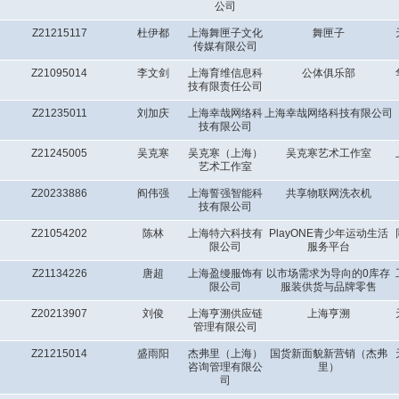
公司
Z21215117
杜伊都
上海舞匣子文化
舞匣子
传媒有限公司
Z21095014
李文剑
上海育维信息科
公体俱乐部
技有限责任公司
Z21235011
刘加庆
上海幸哉网络科
上海幸哉网络科技有限公司
技有限公司
Z21245005
吴克寒
吴克寒（上海）
吴克寒艺术工作室
艺术工作室
Z20233886
阎伟强
上海誓强智能科
共享物联网洗衣机
技有限公司
Z21054202
陈林
上海特六科技有
PlayONE青少年运动生活
限公司
服务平台
Z21134226
唐超
上海盈缦服饰有
以市场需求为导向的0库存
限公司
服装供货与品牌零售
Z20213907
刘俊
上海亨溯供应链
上海亨溯
管理有限公司
Z21215014
盛雨阳
杰弗里（上海）
国货新面貌新营销（杰弗
咨询管理有限公
里）
司