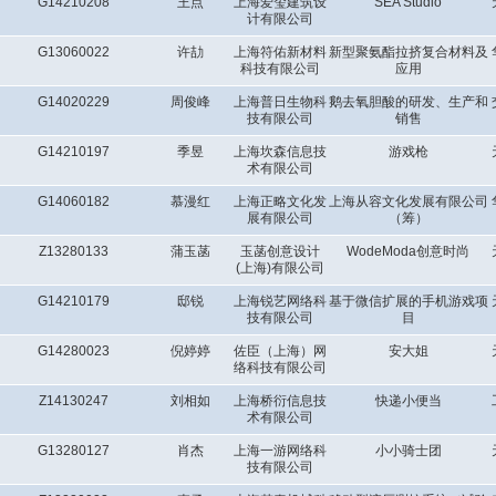
G14210208
王点
上海爱玺建筑设
SEA Studio
计有限公司
G13060022
许劼
上海符佑新材料
新型聚氨酯拉挤复合材料及
科技有限公司
应用
G14020229
周俊峰
上海普日生物科
鹅去氧胆酸的研发、生产和
技有限公司
销售
G14210197
季昱
上海坎森信息技
游戏枪
术有限公司
G14060182
慕漫红
上海正略文化发
上海从容文化发展有限公司
展有限公司
（筹）
Z13280133
蒲玉菡
玉菡创意设计
WodeModa创意时尚
(上海)有限公司
G14210179
邸锐
上海锐艺网络科
基于微信扩展的手机游戏项
技有限公司
目
G14280023
倪婷婷
佐臣（上海）网
安大姐
络科技有限公司
Z14130247
刘相如
上海桥衍信息技
快递小便当
术有限公司
G13280127
肖杰
上海一游网络科
小小骑士团
技有限公司