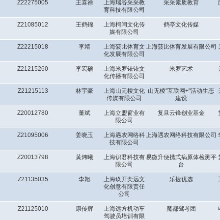
Z22275005
王喜禄
上海瑞谷采采教
采采素质教育
育科技有限公司
Z21085012
王鹤锦
上海柯闰文化传
鹤亭文化传媒
媒有限公司
Z22215018
李靖
上海菠比体育文
上海菠比体育发展有限公司
化发展有限公司
Z21215260
李宏硕
上海米罗铱铱文
米罗艺术
化传播有限公司
Z21215113
林宇豪
上海山无棱文化
山无棱"互联网+"活动生态
传媒有限公司
建设
Z20012780
董斌
上海立盟窗业有
复旦云锋创业基金
限公司
Z21095006
姜晓玉
上海遇农网络科
上海遇农网络科技有限公司
技有限公司
Z20013798
黄炜曦
上海识君科技有
易微升便携式病原体检测平
限公司
台
Z21135035
李旭
上海玖开奕远文
乐捷优选
化创意有限责任
公司
Z21125010
康传辉
上海远方机动车
魔都驾考团
驾驶员培训有限