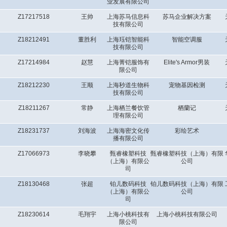
业发展有限公司
Z17217518
王帅
上海苏马信息科
苏马企业解决方案
技有限公司
Z18212491
董胜利
上海珏铠智能科
智能空调服
技有限公司
Z17214984
赵慧
上海菁铠服饰有
Elite's Armor男装
限公司
Z18212230
王顺
上海秒道生物科
宠物基因检测
技有限公司
Z18211267
常静
上海栖兰餐饮管
栖蘭记
理有限公司
Z18231737
刘海波
上海海密文化传
彩绘艺术
播有限公司
Z17066973
李晓攀
甄睿橡塑科技
甄睿橡塑科技（上海）有限
（上海）有限公
公司
司
Z18130468
张超
铂儿数码科技
铂儿数码科技（上海）有限
（上海）有限公
公司
司
Z18230614
毛翔宇
上海小桃科技有
上海小桃科技有限公司
限公司