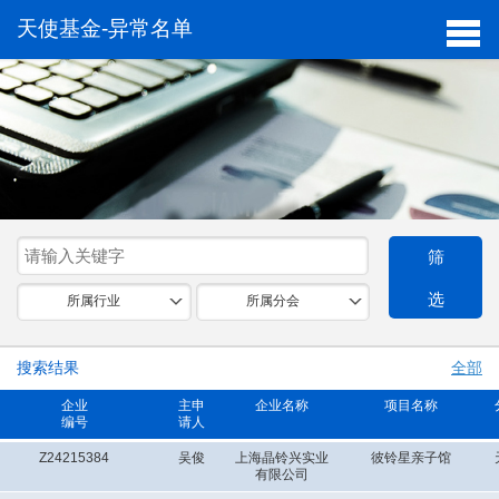
天使基金-异常名单
筛
选
所属行业
所属分会
搜索结果
全部
企业
主申
企业名称
项目名称
编号
请人
Z24215384
吴俊
上海晶铃兴实业
彼铃星亲子馆
有限公司