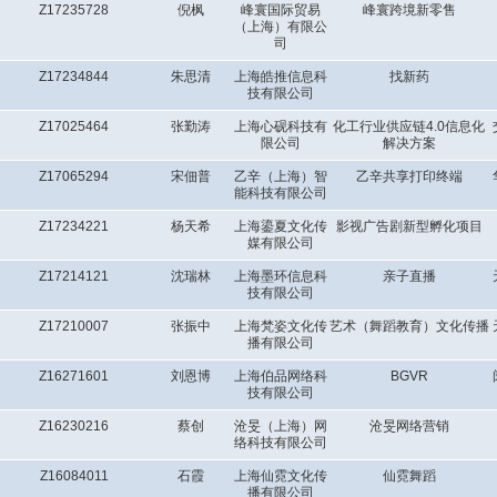
Z17235728
倪枫
峰寰国际贸易
峰寰跨境新零售
（上海）有限公
司
Z17234844
朱思清
上海皓推信息科
找新药
技有限公司
Z17025464
张勤涛
上海心砚科技有
化工行业供应链4.0信息化
限公司
解决方案
Z17065294
宋佃普
乙辛（上海）智
乙辛共享打印终端
能科技有限公司
Z17234221
杨天希
上海鎏夏文化传
影视广告剧新型孵化项目
媒有限公司
Z17214121
沈瑞林
上海墨环信息科
亲子直播
技有限公司
Z17210007
张振中
上海梵姿文化传
艺术（舞蹈教育）文化传播
播有限公司
Z16271601
刘恩博
上海伯品网络科
BGVR
技有限公司
Z16230216
蔡创
沧旻（上海）网
沧旻网络营销
络科技有限公司
Z16084011
石霞
上海仙霓文化传
仙霓舞蹈
播有限公司