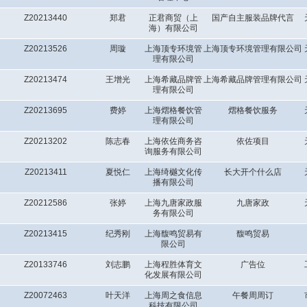
Z20213440
郑君
正君商贸（上
国产自主服装品牌代言
海）有限公司
Z20213526
周璇
上海顶专环境管
上海顶专环境管理有限公司
理有限公司
Z20213474
王增光
上海希藏品牌管
上海希藏品牌管理有限公司
理有限公司
Z20213695
费婷
上海熠格餐饮管
熠格餐饮服务
理有限公司
Z20213202
陈志春
上海依佐商务咨
依佐项目
询服务有限公司
Z20213411
夏悦仁
上海绮樾文化传
长大开个什么店
播有限公司
Z20212586
张婷
上海九唐家政服
九唐家政
务有限公司
Z20213415
纪秀刚
上海馥鸣贸易有
馥鸣贸易
限公司
Z20133746
刘志鹏
上海程胜体育文
广告位
化发展有限公司
Z20072463
叶天洋
上海周之食信息
午餐周周订
科技有限公司