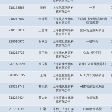
息科技有限公司
Z18133568
黄硕
上海夙愿网络科
一枣
技有限公司
Z18212907
衡建军
上海灵谷生物科
互联网+快时尚品牌“鹿
技有限公司
痴”花草茶
Z18133014
王金坤
上海淼空网络科
国际货运服务平台
技有限公司
Z18010976
谢秋晨
上海熠旦信息科
一键呼救
技有限公司
Z18212727
周宇华
上海涂色教育科
众鑫社区学院
技有限公司
G18150529
罗玉和
上海岩康生物科
岩康广谱杀菌脱霉剂
技有限公司
G18050535
王瀚
上海盖拉信息科
NFE汽车升级平台
技有限公司
Z18232742
蔡添航
上海曦优教育科
AED智能监控系统
技有限公司
Z18232424
苏大钊
上海驭峰文化传
火箭选车
媒有限公司
Z18211115
汪梁
亚豹（上海）实
1900密室逃脱