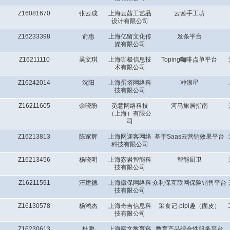
Z16081670
张云成
上海云茜工艺品
云茜手工坊
设计有限公司
Z16233398
俞惠
上海亿留文化传
发条平台
媒有限公司
Z16211110
吴文琪
上海咖极信息技
Toping咖啡点单平台
术有限公司
Z16242014
沈阳
上海蛋塔网络科
冲浪星
技有限公司
Z16211605
余晓盼
觅意网络科技
河马旅居指南
（上海）有限公
司
Z16213813
陈家辉
上海网迎客网络
基于Saas云营销效果平台
科技有限公司
Z16213456
杨晓明
上海宓岩智能科
智能厨卫
技有限公司
Z16211591
汪建德
上海徽保网络科
众利保互联网保险销售平台
技有限公司
Z16130578
杨鸿杰
上海奇吉信息科
采食记-pipi趣（面皮）
技有限公司
Z16230613
杜鹏
上海赋文教育科
教育产品综合性服务平台