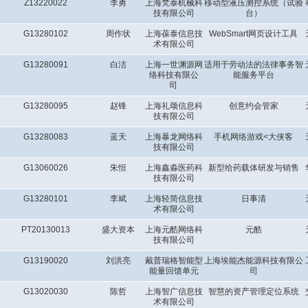
Z13220022
李勇
上海梵泰机械科
移动型液压测控系统（试验
技有限公司
台）
G13280102
周作状
上海葆泰信息技
WebSmart网页设计工具
术有限公司
G13280091
白洁
上海一世渊源网
适用于劳动法的法律事务智
络科技有限公
能服务平台
司
G13280095
赵锋
上海礼颂信息科
创意约会管家
技有限公司
G13280083
蓝天
上海暴龙网络科
手机网络游戏<大侠客
技有限公司
G13060026
朱恒
上海鑫淼医药科
新型给药载体研发与销售
技有限公司
G13280101
李斌
上海轻简信息技
日事清
术有限公司
PT20130013
盛大资本
上海元酷网络科
元酷
技有限公司
G13190020
刘洪亮
戴普瑞格智能型
上海埃能杰能源科技有限公
能量回馈单元
司
G13020030
陈哲
上海智广信息技
智慧的资产管理定位系统
术有限公司