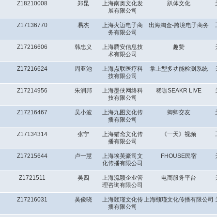
Z18210008
郑昆
上海南奥文化发
趴体文化
展有限公司
Z17136770
易杰
上海火迈电子商
出海淘金-跨境电子商务
务有限公司
Z17216606
韩忠义
上海腾安信息技
趣赞
术有限公司
Z17216624
周亚池
上海点联医疗科
掌上型多功能检测系统
技有限公司
Z17214956
朱润邦
上海墨侠网络科
稀咖SEAKR LIVE
技有限公司
Z17216467
吴小波
上海九图文化传
卿卿交友
播有限公司
Z17134314
张宁
上海猫斋文化传
《一天》视频
播有限公司
Z17215644
卢一慧
上海埃芙豪司文
FHOUSE民宿
化传播有限公司
Z1721511
吴四
上海流颖企业管
电商服务平台
理咨询有限公司
Z17216031
吴俊晓
上海颐瑾文化传
上海颐瑾文化传播有限公司
播有限公司