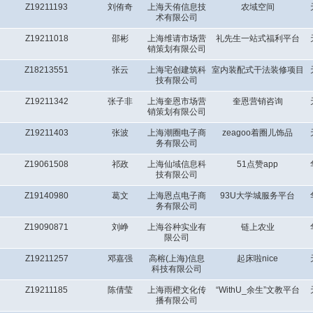
Z19211193
刘侑奇
上海天侑信息技
农域空间
术有限公司
Z19211018
邵彬
上海维请市场营
礼先生一站式福利平台
销策划有限公司
Z18213551
张云
上海宅创建筑科
室内装配式干法装修项目
技有限公司
Z19211342
张子非
上海奎恩市场营
奎恩营销咨询
销策划有限公司
Z19211403
张波
上海潮圈电子商
zeagoo着圈儿饰品
务有限公司
Z19061508
祁政
上海仙域信息科
51点赞app
技有限公司
Z19140980
葛文
上海恩点电子商
93U大学城服务平台
务有限公司
Z19090871
刘峥
上海谷种实业有
链上农业
限公司
Z19211257
邓嘉强
高榕(上海)信息
起床啦nice
科技有限公司
Z19211185
陈倩莹
上海雨橙文化传
“WithU_余生”文教平台
播有限公司