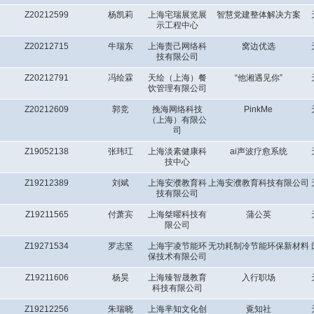
Z20212599
杨凯莉
上海宅瑞展览展
智慧党建整体解决方案
示工程中心
Z20212715
牛瑞东
上海责己网络科
窝边优选
技有限公司
Z20212791
冯绘霖
天绘（上海）餐
“他湘遇见你”
饮管理有限公司
Z20212609
郭竞
挽海网络科技
PinkMe
（上海）有限公
司
Z19052138
张玮玒
上海淡素健康科
ai声波疗愈系统
技中心
Z19212389
刘斌
上海安濮教育科
上海安濮教育科技有限公司
技有限公司
Z19211565
付萧宾
上海桀曜科技有
蒲公英
限公司
Z19271534
罗志坚
上海宇凌节能环
无功耗制冷节能环保新材料
保技术有限公司
Z19211606
杨昊
上海臻智晟教育
入行职场
科技有限公司
Z19212256
朱瑞晓
上海芈知文化创
覔知社