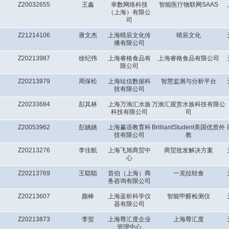
Z20032655
王鑫
幸数网络科技
智能医疗物联网SAAS
（上海）有限公
司
Z21214106
唐文杰
上海晴辰文化传
晴辰文化
播有限公司
Z20213987
徐纪伟
上海睿格食品有
上海睿格食品有限公司
限公司
Z20213979
周保松
上海竑信数据科
智慧监测与分析平台
技有限公司
Z20233684
彭其林
上海万渔汇水族
万渔汇观赏水族科技有限公
科技有限公司
司
Z20053962
彭姚姚
上海赢语教育科
BrilliantStudent美国优质外
技有限公司
教
Z20213276
李佳航
上海飞旭商贸中
商贸批发解决方案
心
Z20213769
王聪聪
首伯（上海）商
一克拉轻食
务咨询有限公司
Z20213607
颜棒
上海蓝析科学仪
智能甲醛检测仪
器有限公司
Z20213873
李贺
上海尊汇度企业
上海尊汇度
管理中心