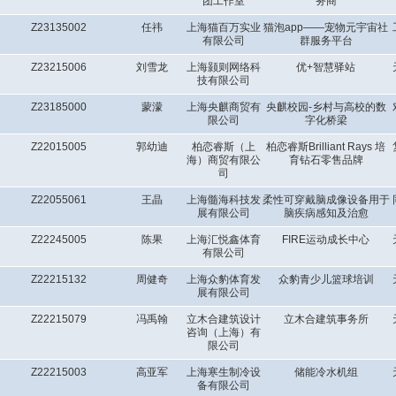
团工作室
务商
Z23135002
任祎
上海猫百万实业
猫泡app——宠物元宇宙社
有限公司
群服务平台
Z23215006
刘雪龙
上海颢则网络科
优+智慧驿站
技有限公司
Z23185000
蒙濛
上海央麒商贸有
央麒校园-乡村与高校的数
限公司
字化桥梁
Z22015005
郭幼迪
柏恋睿斯（上
柏恋睿斯Brilliant Rays 培
海）商贸有限公
育钻石零售品牌
司
Z22055061
王晶
上海髓海科技发
柔性可穿戴脑成像设备用于
展有限公司
脑疾病感知及治愈
Z22245005
陈果
上海汇悦鑫体育
FIRE运动成长中心
有限公司
Z22215132
周健奇
上海众豹体育发
众豹青少儿篮球培训
展有限公司
Z22215079
冯禹翰
立木合建筑设计
立木合建筑事务所
咨询（上海）有
限公司
Z22215003
高亚军
上海寒生制冷设
储能冷水机组
备有限公司