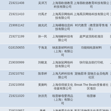
Z19211408
吴泽万
上海翡欧德教育
上海翡欧德教育科技有限公
科技有限公司
司
Z19211410
付禹才
上海禹宗网络科
上海禹宗网络科技有限公司
技有限公司
Z19061142
姚光武
上海橘颂信息科
时代教育（教育新零售项
技有限公司
目）
Z19271199
孙一民
上海独帜科技有
超声波洗鞋机项目
限公司
G18150655
于海龙
纳发新材料科技
功能锦纶新材料
（上海）有限公
司
Z19030999
刘晓龙
上海旅鼠网络科
快印鼠自助打印机
技有限公司
Z19210792
陈章粹
上海凡粹科技有
宠物星球-宠物主会员电商
限公司
社区
Z19210958
黄旖昀
上海倍得彼文化
Break The Beats变奏者社
传媒有限公司
区项目
Z19211020
孙洪亮
啦普哆母婴用品
啦普哆
（上海）有限公
司
Z19210857
唐睿
上海睿爱文化发
基于“非物质文化遗产”的拍