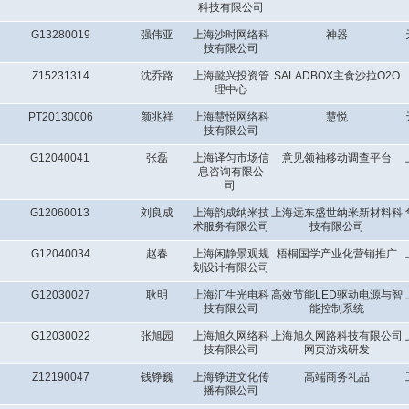
科技有限公司
G13280019
强伟亚
上海沙时网络科
神器
技有限公司
Z15231314
沈乔路
上海懿兴投资管
SALADBOX主食沙拉O2O
理中心
PT20130006
颜兆祥
上海慧悦网络科
慧悦
技有限公司
G12040041
张磊
上海译匀市场信
意见领袖移动调查平台
息咨询有限公
司
G12060013
刘良成
上海韵成纳米技
上海远东盛世纳米新材料科
术服务有限公司
技有限公司
G12040034
赵春
上海闲静景观规
梧桐国学产业化营销推广
划设计有限公司
G12030027
耿明
上海汇生光电科
高效节能LED驱动电源与智
技有限公司
能控制系统
G12030022
张旭园
上海旭久网络科
上海旭久网路科技有限公司
技有限公司
网页游戏研发
Z12190047
钱铮巍
上海铮进文化传
高端商务礼品
播有限公司