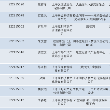
Z22215120
庄梓洋
上海义庄诚文化
人生音hua烛光音乐会
传播有限公司
Z22215078
赵童悦
上海粉金科技有
粉金闲奢——一站式奢侈品
限公司
交易服务及价值循环平台
Z22215052
何晨宇
上海魔都湾房产
魔都湾
管理咨询有限公
司
Z22035002
朱文雯
红笙影业（上
网络微短剧《梦境代理公司
海）有限公司
beta》
Z22135016
龚志文
上海车外车汽车
建立运营汽车服务中心
装饰服务有限公
司
Z22135017
陈道柏
上海天令智能科
梦拉拉儿童摄影
技有限公司
Z21055165
孙涛
上海同影济梦文
上海同影济梦文化传媒有限
化传媒有限公司
公司
Z22215065
楼俊杰
上海比呀布文化
手机主题——用户体验策略
传媒有限公司
设计
Z22135012
李赛超
上海氩钛贸易有
产教融合-基于咖啡创业实
限公司
训平台