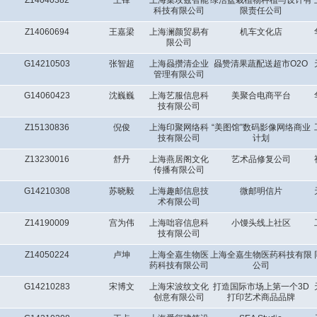
Z14040382
王锋
上海集玫兹智能
绿活盆栽植物种植与设计有
科技有限公司
限责任公司
Z14060694
王嘉梁
上海澜颜贸易有
机车文化店
限公司
G14210503
张智超
上海赑攒清企业
赑赞清果蔬配送超市O2O
管理有限公司
G14060423
沈巍巍
上海艺服信息科
美聚合电商平台
技有限公司
Z15130836
倪俊
上海印聚网络科
“美图馆”数码影像网络商业
技有限公司
计划
Z13230016
舒丹
上海燕居阁文化
艺术品修复公司
传播有限公司
G14210308
苏晓毅
上海趣邮信息技
微邮明信片
术有限公司
Z14190009
宫为伟
上海咄容信息科
小馒头线上社区
技有限公司
Z14050224
卢坤
上海全嘉生物医
上海全嘉生物医药科技有限
药科技有限公司
公司
G14210283
宋博文
上海宋波纹文化
打造国际市场上第一个3D
创意有限公司
打印艺术商品品牌