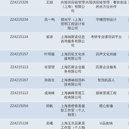
Z24215326
王娟
向笳供应链管理
向茄供应链管理：餐饮创业
（上海）有限公
的全方位伙伴
司
Z24215234
高一鸣
熠光宇（上海）
宇曦照明设计
照明工程设计有
限公司
Z24215134
崔涛
上海纳斯诺信息
考研专业课培训平台
咨询服务有限公
司
Z24215157
叶明薇
上海回笙文化传
回声文化传媒
媒有限公司
Z24215113
肖望望
上海匹斯企业服
匹斯企业服务
务有限公司
Z24215167
孙路生
上海拂袖创洗科
智洗机器人
技有限公司
Z24215112
成海峰
上海婉峰景观工
园林景观工程
程有限公司
Z24215054
郑帆
上海香橙香香摄
橙心影像
影工作室（个人
独资）
Z24215128
吴曦
上海玉京品家居
U品收纳
工作室（个人独