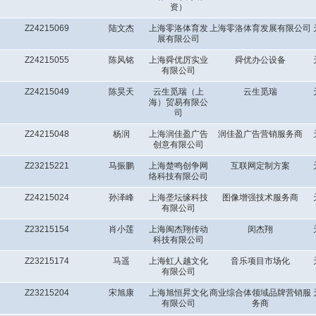
资）
Z24215069
陆文杰
上海零洛体育发
上海零洛体育发展有限公司
展有限公司
Z24215055
陈风铭
上海舜优厉实业
舜优办公设备
有限公司
Z24215049
陈昊天
云生觅瑞（上
云生觅瑞
海）贸易有限公
司
Z24215048
杨润
上海润佳盈广告
润佳盈广告营销服务商
创意有限公司
Z23215221
马振鹏
上海楚鸣创争网
互联网定制方案
络科技有限公司
Z24215024
孙泽峰
上海垄坛缘科技
图像增强技术服务商
有限公司
Z23215154
肖小莲
上海闽杰翔传动
闵杰翔
科技有限公司
Z23215174
马遥
上海虹人越文化
音乐项目市场化
有限公司
Z23215204
宋旭康
上海旭恒昇文化
商业综合体领域品牌营销服
有限公司
务商