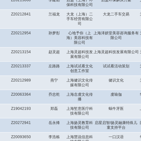
Z20213060
李建勤
启盟（上海）环
启盟环保解决方案
保科技有限公司
Z20212841
兰福龙
大龙（上海）二
大龙二手车交易
手车经营有限公
司
Z20212954
孙梦彤
心地予你（上
上海泽妍堂美容咨询服务有
海）美容科技有
限公司
限公司
Z20213154
赵灵超
上海灵超科技发
上海灵超科技发展有限公司
展有限公司
Z20213337
左路路
上海试试看文化
试试看活动策划
创意工作室
Z20212989
燕宁
上海健识文化传
健识文化
媒有限公司
Z20063364
乔忠乾
上海念虔文化传
虔瑜伽
播
Z19042193
郑磊
上海堑意医疗科
蜗牛牙医
技有限公司
Z20272941
岳永烽
上海扬灵教育科
启星启智/扬灵融康特殊儿
技有限公司
童支持平台
Z20093650
李浩栋
上海慧说信息科
一口汉语