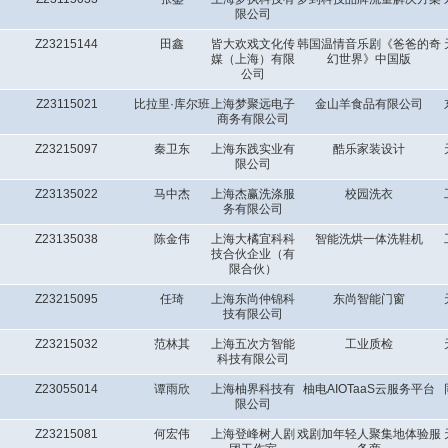
限公司
Z23215144
田鑫
皆大欢戏文化传
韩国温情音乐剧《爸爸的奇
媒（上海）有限
幻世界》中国版
公司
Z23115021
比拉里·库尔班
上海梦聚远电子
金山羊食品有限公司
商务有限公司
Z23215097
秦卫东
上海东践实业有
酷乐家装设计
限公司
Z23135022
马中杰
上海杰赢洗涤服
校园洗衣
务有限公司
Z23135038
陈金伟
上海大橘宜科科
智能洗烘一体洗鞋机
技合伙企业（有
限合伙）
Z23215095
任琦
上海东尚仲锦科
东尚智能门窗
技有限公司
Z23215032
范林其
上海五次方智能
工业质检
科技有限公司
Z23055014
谭雨欣
上海柚界科技有
柚电AIOTaaS云服务平台
限公司
Z23215081
何宏伟
上海登峰树人剧
戏剧加年轻人聚集地体验服