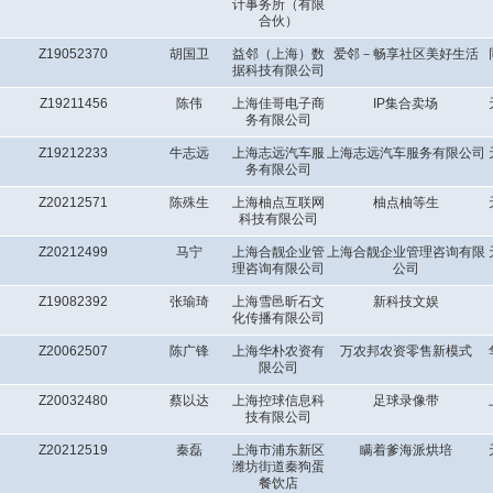
计事务所（有限
合伙）
Z19052370
胡国卫
益邻（上海）数
爱邻－畅享社区美好生活
据科技有限公司
Z19211456
陈伟
上海佳哥电子商
IP集合卖场
务有限公司
Z19212233
牛志远
上海志远汽车服
上海志远汽车服务有限公司
务有限公司
Z20212571
陈殊生
上海柚点互联网
柚点柚等生
科技有限公司
Z20212499
马宁
上海合靓企业管
上海合靓企业管理咨询有限
理咨询有限公司
公司
Z19082392
张瑜琦
上海雪邑昕石文
新科技文娱
化传播有限公司
Z20062507
陈广锋
上海华朴农资有
万农邦农资零售新模式
限公司
Z20032480
蔡以达
上海控球信息科
足球录像带
技有限公司
Z20212519
秦磊
上海市浦东新区
瞒着爹海派烘培
潍坊街道秦狗蛋
餐饮店