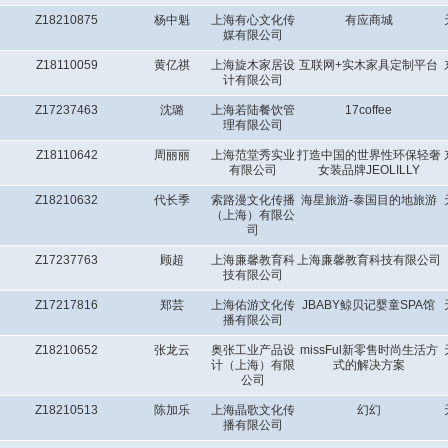
Z18210875
杨中魁
上海有心文化传
有应商城
媒有限公司
Z18110059
黄亿祺
上海旋木家居设
互联网+实木家具定制平台
计有限公司
Z17237463
沈璐
上海若陆餐饮管
17coffee
理有限公司
Z18110642
周丽丽
上海范堂秀实业
打造中国的世界性环保轻奢
有限公司
女装品牌JEOLILLY
Z18210632
代长季
索路漫文化传播
海星旅游-泰国目的地旅游
（上海）有限公
司
Z17237763
顾超
上海廉馨教育科
上海廉馨教育科技有限公司
技有限公司
Z17217816
郑芸
上海佑游文化传
JBABY鲸贝记婴童SPA馆
播有限公司
Z18210652
张龙云
奥张工业产品设
missFul新零售时尚生活方
计（上海）有限
式的解决方案
公司
Z18210513
陈加乐
上海晶歌文化传
幻幻
播有限公司