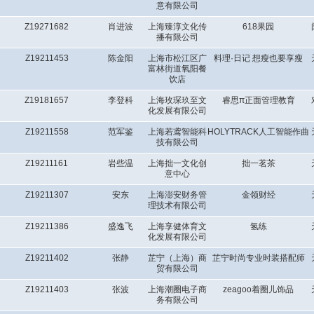
意有限公司
Z19271682
肖进波
上海臻淳文化传
618果园
播有限公司
Z19211453
陈金阳
上海市松江区广
料理·日记 想瘦也要享瘦
富林街道氧阳餐
饮店
Z19181657
李登科
上海玫琛玖至文
睿思π正面管理教育
化发展有限公司
Z19211558
范军鉴
上海若鸢智能科
HOLYTRACK人工智能作曲
技有限公司
Z19211161
岩些温
上海拙一文化创
拙一茗茶
意中心
Z19211307
安东
上海澎安财务管
金领财经
理技术有限公司
Z19211386
盛逸飞
上海享健体育文
氢练
化发展有限公司
Z19211402
张静
芷宁（上海）商
芷宁时尚专业时装搭配师
贸有限公司
Z19211403
张波
上海潮圈电子商
zeagoo着圈儿饰品
务有限公司