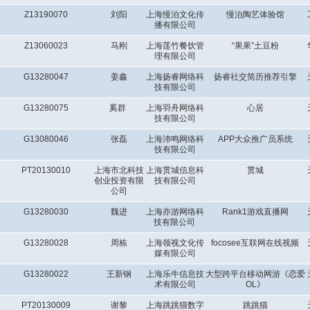
Z13190070
刘阳
上海慢泊文化传
慢泊陶艺体验馆
播有限公司
Z13060023
马刚
上海莲竹餐饮管
“果果”土豆粉
理有限公司
G13280047
姜鑫
上海扬睿网络科
扬睿社交简历推荐引擎
技有限公司
G13280075
奚群
上海羽舟网络科
心居
技有限公司
G13080046
张磊
上海沛鸣网络科
APP大众推广员系统
技有限公司
PT20130010
上海市北科技
上海贯城信息科
贯城
创业投资有限
技有限公司
公司
G13280030
魏进
上海亦游网络科
Rank1游戏直播网
技有限公司
G13280028
周栋
上海领视文化传
focosee互联网在线视频
媒有限公司
G13280022
王新钢
上海乐牛信息技
大型跨平台移动网游《恋爱
术有限公司
OL》
PT20130009
谢黎
上海跳跳猫数字
跳跳猫