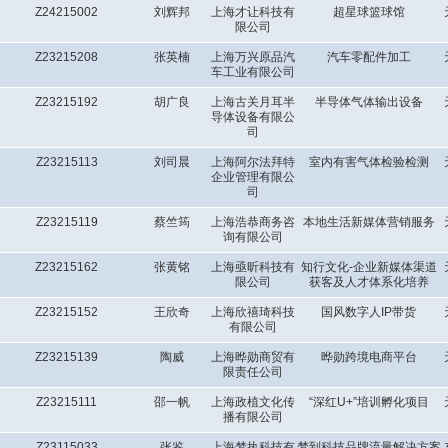
Z24215002
刘辉邦
上海才让科技有
超星球篮球馆
限公司
Z23215208
张英楠
上海万兴原品汽
汽车零配件加工
车工业有限公司
Z23215192
胡广良
上海古关月耳半
半导体气体输出设备
导体设备有限公
司
Z23215113
刘司晨
上海阿尔法拜特
室内有害气体检验检测
企业管理有限公
司
Z23215119
蔡竺筠
上海浩恭商务咨
本地生活新媒体营销服务
询有限公司
Z23215162
张黄铭
上海亟昕科技有
知行文化-企业新媒体渠道
限公司
获客及人才体系化培养
Z23215152
王欣奇
上海欣禧琦科技
国风数字人IP带货
有限公司
Z23215139
陶威
上海晔勋商贸有
晔勋跨境电商平台
限责任公司
Z23215111
邵一帆
上海政植文化传
“深红U+”培训孵化项目
播有限公司
Z23115033
张鉴
上海梦执科技有
梦到科技品牌流量解决⽅案