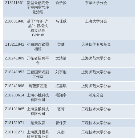
Z18111861
新型天然高分
俞子骏
东华大学分会
子室内空气净
化治理
Z18031940
基于“内容+产
马佳威
上海大学分会
品”：轻模式
彩妆品牌
Girlcult
Z18211842
小白鸽连锁照
曾健
天使伙伴专项基金
相馆
Z18241809
开拓者招聘平
尤清清
上海师范大学分会
台
Z18241952
三籁国际戏剧
刘宇彤
上海师范大学分会
工作室
Z18241898
嗨菠萝团建
汪嘉琪
上海师范大学分会
Z18230614
上海小桃科技
毛翔宇
浦东分会
有限公司
Z18131865
上海云酿科技
张箐
工程技术大学分会
有限公司
Z18131971
楚天教育
管保安
工程技术大学分会
Z18131271
上海跃升模具
朱衡
工程技术大学分会
科技有限公司