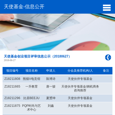
天使基金-信息公开
天使基金创业项目评审信息公示（20180627）
2018-06-27
项目编号
项目名称
申请人
分会及推荐机构/人
备注
Z18211808
熊猫V电竞馆
陈博诗
天使伙伴专项基金
Z18211665
一升教育
唐一骏
天使伙伴专项基金/姆机商务
咨询推荐
Z18211296
比居BEEJU
夏赟珅
天使伙伴专项基金
Z18211875
PQP时尚与艺
刘鑫
天使伙伴专项基金
术中心