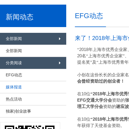
EFG动态
新闻动态
来了！2018年上海
全部新闻
2018
“
年上海市优秀企业家
全部新闻
20
名“上海市优秀企业家”、
提名奖”及“上海市优秀青
分类阅读
EFG动态
小创在这份长长的企业家名
会曾经资助过的创业者！
媒体报道
10
2018
在
位
“
年上海市优秀
热点活动
EFG
交通大学分会
资助
的
理工大学分会
资助的
谢应波
独家|创业故事
10
2018
在
位
“
年上海市优秀
年获得了天使基金资助。