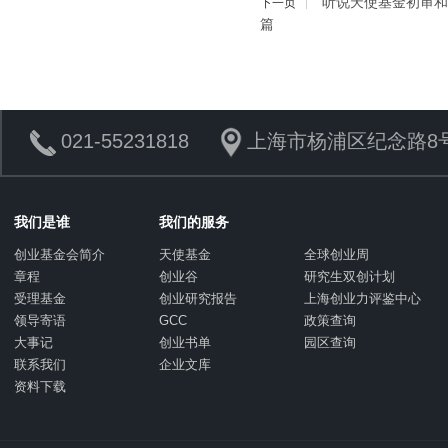
“听说天使基金初审和
下一页
篇
021-55231818
上海市杨浦区纪念路8号
我们是谁
我们的服务
创业基金会简介
天使基金
全球创业周
章程
创业谷
研究生双创计划
受理基金
创业研究报告
上海创业力评鉴中心
领导寄语
GCC
政策查询
大事记
创业书单
园区查询
联系我们
企业文库
资料下载