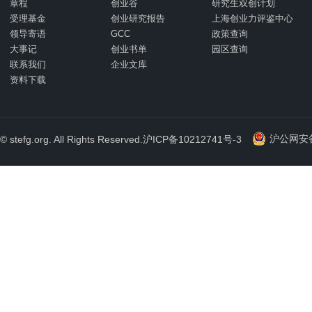
章程
创业谷
研究生双创计划
受理基金
创业研究报告
上海创业力评鉴中心
领导寄语
GCC
政策查询
大事记
创业书单
园区查询
联系我们
企业文库
资料下载
沪公网安备 
© stefg.org. All Rights Reserved.
沪ICP备10212741号-3