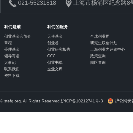
021-55231818
上海市杨浦区纪念路8号
我们是谁
我们的服务
创业基金会简介
天使基金
全球创业周
章程
创业谷
研究生双创计划
受理基金
创业研究报告
上海创业力评鉴中心
领导寄语
GCC
政策查询
大事记
创业书单
园区查询
联系我们
企业文库
资料下载
沪公网安备 
© stefg.org. All Rights Reserved.
沪ICP备10212741号-3