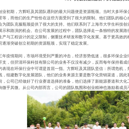
创业初期，方辉旺及其团队遇到的最大问题便是资源瓶颈。当时大多环保
景等，而他们的生产恰恰在这些方面受到了很大的限制。他们团队的核心
会为团队克服瓶颈提供了很大的支持。他们联系到了上海市大学生科技创
展示和路演的机会。在公司发展的过程中，团队选择走一条独特的发展路
生产与工程设计的定义限制，侧重技术研发和数字化发展。基于更高效的
司逐渐突破创立初期的资源瓶颈，实现了稳定发展。
三年疫情期间，市场环境受到严重的冲击，经济形势低迷，很多环保企业
开支，但羿清环保科技有限公司的业务不仅没有减少，反而每年保持着成
的表现在环保行业中可谓是首屈一指。方辉旺及其团队坚信：所谓危机，
线，组建数字化发展团队，他们的业务来源主要是数字化营销渠道，因此
前，公司已经做好了行业赛道选择的准备，他们选择了新能源赛道和大化
响微乎其微。从公司内部而言，公司的团队氛围和创业精神也激励着成员