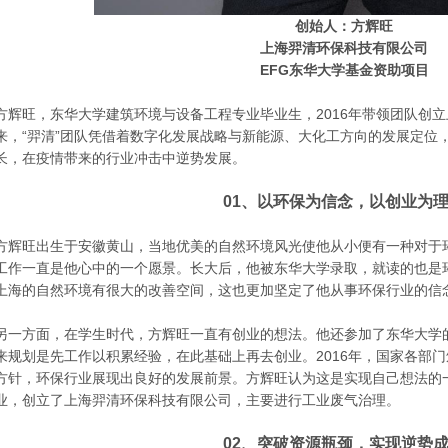
创始人：方辉旺
上海羿清环保科技有限公司
EFG东华大学基金资助项目
方辉旺，东华大学建筑环境与设备工程专业毕业生，2016年带领团队创
来，“羿清”团队凭借着数字化发展战略与新能源、大化工方向的发展定位
长，在疫情带来的行业冲击中逆势发展。
01、
以环保为信念，以创业为
方辉旺出生于安徽黄山，当地优美的自然环境风光使他从小便有一种对于
工作一直是他心中的一个愿景。长大后，他被东华大学录取，就读的也是
上海的自然环境有很大的改善空间，这也更加坚定了他从事环保行业的信
另一方面，在学生时代，方辉旺一直有创业的想法。他还参加了东华大学
来规划是先工作以积累经验，在此基础上再去创业。2016年，国家各部
方针，环保行业展现出良好的发展前景。方辉旺认为这是实现自己想法的
业，创立了上海羿清环保科技有限公司，主要进行工业废气治理。
02、突破资源瓶颈，实现逆势