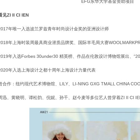
EFG东华大学基金资助项目
看见ZI II CI IEN
2017年唯一入选波兰罗兹青年时尚设计金奖的亚洲设计师
2018年上海时装周最具商业潜质品牌奖、国际羊毛局大赛WOOLMARKPR
2019年入选Forbes 30under30 精英榜、作品在伦敦设计博物馆展出、
2020年入选上海设计之都十周年上海设计力量代表
曾合作：纽约现代艺术博物馆、LILY、LI-NING GXG TMALL CHINA COOL ELL
周迅、黄晓明、谭松韵、倪妮、孙千、赵今麦等多位艺人曾穿着ZI II CI IE