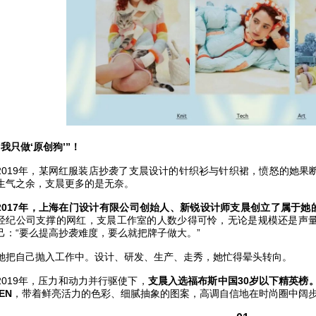
“我只做‘原创狗’”！
2019年，某网红服装店抄袭了支晨设计的针织衫与针织裙，愤怒的她果
生气之余，支晨更多的是无奈。
2017年，上海在门设计有限公司创始人、新锐设计师支晨创立了属于她的女装
经纪公司支撑的网红，支晨工作室的人数少得可怜，无论是规模还是声
己：“要么提高抄袭难度，要么就把牌子做大。”
她把自己抛入工作中。设计、研发、生产、走秀，她忙得晕头转向。
2019年，压力和动力并行驱使下，
支晨入选福布斯中国30岁以下精英榜。2020
IEN
，带着鲜亮活力的色彩、细腻抽象的图案，高调自信地在时尚圈中阔