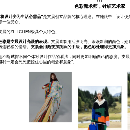
01
色彩魔术师，针织艺术家
“将设计变为生活必需品”
是支晨创立品牌的核心理念。在她眼中，设计便
每一位受众。
支晨的ZI II CI IEN极具个人特色。
色彩是支晨设计亮眼的表现。
支晨喜欢用活泼明亮、浪漫新潮的颜色，她
传递轻松的情绪。
支晨会用渐变加跳跃的手法，把色彩处理得更加抽象。
她不断试探不同个体对设计作品的看法，同时更加明确自己的态度。支晨觉得“不同
但我一定会死死把控住心里的概念和意象”。