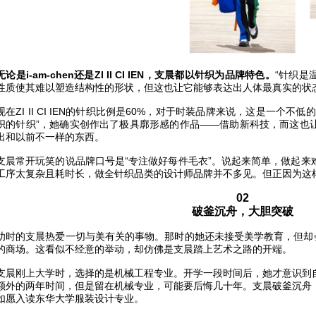
无论是i-am-chen还是ZI II CI IEN，支晨都以针织为品牌特色。
“针织是
性质使其难以塑造结构性的形状，但这也让它能够表达出人体最真实的状态
现在ZI II CI IEN的针织比例是60%，对于时装品牌来说，这是一个
织的针织”，她确实创作出了极具廓形感的作品——借助新科技，而这也
出和以前不一样的东西。
支晨常开玩笑的说品牌口号是“专注做好每件毛衣”。说起来简单，做起来
工序太复杂且耗时长，做全针织品类的设计师品牌并不多见。但正因为这
02
破釜沉舟，大胆突破
幼时的支晨热爱一切与美有关的事物。那时的她还未接受美学教育，但却会
的商场。这看似不经意的举动，却仿佛是支晨踏上艺术之路的开端。
支晨刚上大学时，选择的是机械工程专业。开学一段时间后，她才意识到
额外的两年时间，但是留在机械专业，可能要后悔几十年。支晨破釜沉舟
如愿入读东华大学服装设计专业。